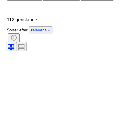
Genstand
Oprindelsesland
Materiale
Tilstand
Periode
112 genstande
Sport
Æra
Size
Sportsmemorabilia type
Sorter efter
relevans
Størrelsesmåling