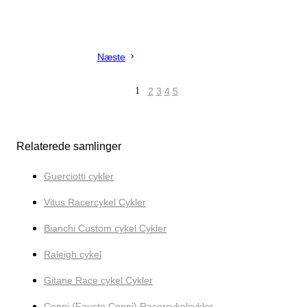
Næste
1
2
3
4
5
Relaterede samlinger
Guerciotti cykler
Vitus Racercykel Cykler
Bianchi Custom cykel Cykler
Raleigh cykel
Gitane Race cykel Cykler
Coppi (Fausto Coppi) Racercykelcykler