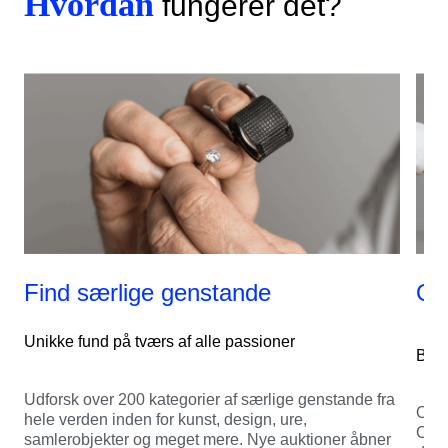
Hvordan
fungerer det?
Find særlige genstande
Op
Unikke fund på tværs af alle passioner
Begy
Udforsk over 200 kategorier af særlige genstande fra
Opre
hele verden inden for kunst, design, ure,
Cata
samlerobjekter og meget mere. Nye auktioner åbner