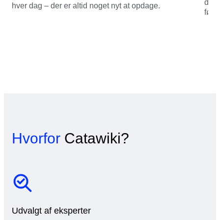
de g
hver dag – der er altid noget nyt at opdage.
førs
Hvorfor
Catawiki?
Udvalgt af eksperter