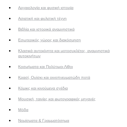
Αρχαιολογία και φυσική ιστορία
Ασιατική και φυλετική τέχνη
Βιβλία και ιστορικά αναμνηστικά
Εσωτερικός χώρος και διακόσμηση
Κλασικά αυτοκίνητα και μοτοσυκλέτες, αναμνηστικά
αυτοκινήτων
Κοσμήματα και Πολύτιμοι Λίθοι
Κρασί, Ουίσκι και οινοπνευματώδη ποτά
Κόμικς και κινούμενα σχέδια
Μουσική, ταινίες και φωτογραφικές μηχανές
Μόδα
Νομίσματα & Γραμματόσημα