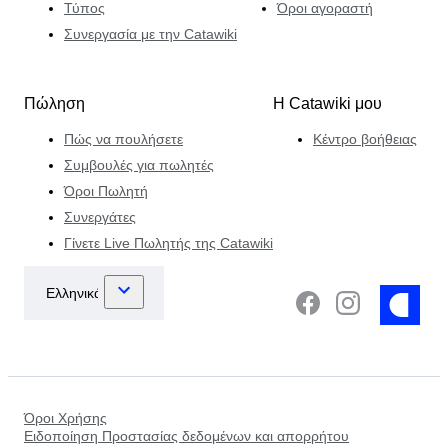
Τύπος
Όροι αγοραστή
Συνεργασία με την Catawiki
Πώληση
Η Catawiki μου
Πώς να πουλήσετε
Κέντρο βοήθειας
Συμβουλές για πωλητές
Όροι Πωλητή
Συνεργάτες
Γίνετε Live Πωλητής της Catawiki
Όροι Χρήσης
Ειδοποίηση Προστασίας δεδομένων και απορρήτου