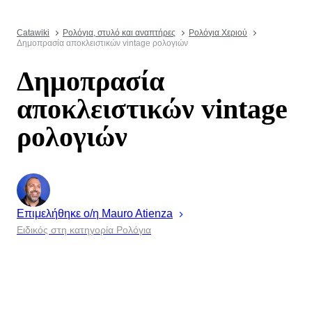
Catawiki
Ρολόγια, στυλό και αναπτήρες
Ρολόγια Χεριού
Δημοπρασία αποκλειστικών vintage ρολογιών
Δημοπρασία
αποκλειστικών vintage
ρολογιών
Επιμελήθηκε ο/η
Mauro
Atienza
Ειδικός στη κατηγορία Ρολόγια