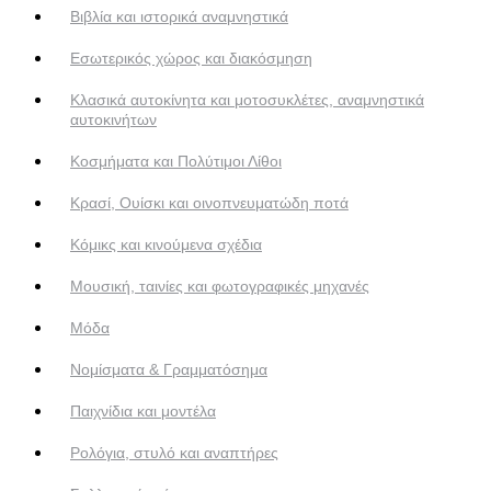
Βιβλία και ιστορικά αναμνηστικά
Εσωτερικός χώρος και διακόσμηση
Κλασικά αυτοκίνητα και μοτοσυκλέτες, αναμνηστικά
αυτοκινήτων
Κοσμήματα και Πολύτιμοι Λίθοι
Κρασί, Ουίσκι και οινοπνευματώδη ποτά
Κόμικς και κινούμενα σχέδια
Μουσική, ταινίες και φωτογραφικές μηχανές
Μόδα
Νομίσματα & Γραμματόσημα
Παιχνίδια και μοντέλα
Ρολόγια, στυλό και αναπτήρες