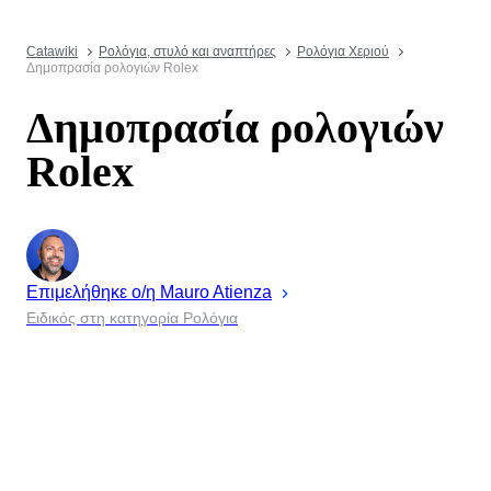
Catawiki
Ρολόγια, στυλό και αναπτήρες
Ρολόγια Χεριού
Δημοπρασία ρολογιών Rolex
Δημοπρασία ρολογιών
Rolex
Επιμελήθηκε ο/η
Mauro
Atienza
Ειδικός στη κατηγορία Ρολόγια