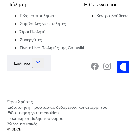
Πώληση
Η Catawiki μου
Πώς να πουλήσετε
Κέντρο βοήθειας
Συμβουλές για πωλητές
Όροι Πωλητή
Συνεργάτες
Γίνετε Live Πωλητής της Catawiki
Όροι Χρήσης
Ειδοποίηση Προστασίας δεδομένων και απορρήτου
Ειδοποίηση για τα cookies
Πολιτική επιβολής του νόμου
Άλλες πολιτικές
©
2026