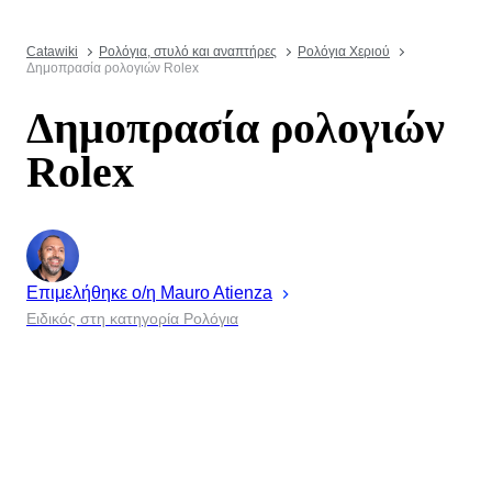
Catawiki
Ρολόγια, στυλό και αναπτήρες
Ρολόγια Χεριού
Δημοπρασία ρολογιών Rolex
Δημοπρασία ρολογιών
Rolex
Επιμελήθηκε ο/η
Mauro
Atienza
Ειδικός στη κατηγορία Ρολόγια