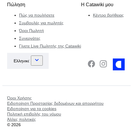
Πώληση
Η Catawiki μου
Πώς να πουλήσετε
Κέντρο βοήθειας
Συμβουλές για πωλητές
Όροι Πωλητή
Συνεργάτες
Γίνετε Live Πωλητής της Catawiki
Όροι Χρήσης
Ειδοποίηση Προστασίας δεδομένων και απορρήτου
Ειδοποίηση για τα cookies
Πολιτική επιβολής του νόμου
Άλλες πολιτικές
©
2026