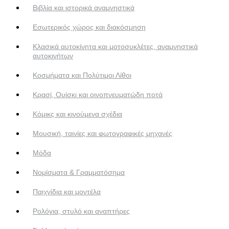
Βιβλία και ιστορικά αναμνηστικά
Εσωτερικός χώρος και διακόσμηση
Κλασικά αυτοκίνητα και μοτοσυκλέτες, αναμνηστικά
αυτοκινήτων
Κοσμήματα και Πολύτιμοι Λίθοι
Κρασί, Ουίσκι και οινοπνευματώδη ποτά
Κόμικς και κινούμενα σχέδια
Μουσική, ταινίες και φωτογραφικές μηχανές
Μόδα
Νομίσματα & Γραμματόσημα
Παιχνίδια και μοντέλα
Ρολόγια, στυλό και αναπτήρες