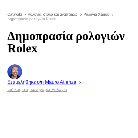
Catawiki
Ρολόγια, στυλό και αναπτήρες
Ρολόγια Χεριού
Δημοπρασία ρολογιών Rolex
Δημοπρασία ρολογιών
Rolex
Επιμελήθηκε ο/η
Mauro
Atienza
Ειδικός στη κατηγορία Ρολόγια