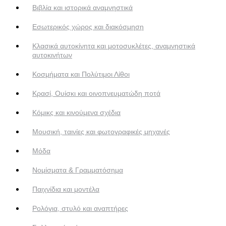
Βιβλία και ιστορικά αναμνηστικά
Εσωτερικός χώρος και διακόσμηση
Κλασικά αυτοκίνητα και μοτοσυκλέτες, αναμνηστικά
αυτοκινήτων
Κοσμήματα και Πολύτιμοι Λίθοι
Κρασί, Ουίσκι και οινοπνευματώδη ποτά
Κόμικς και κινούμενα σχέδια
Μουσική, ταινίες και φωτογραφικές μηχανές
Μόδα
Νομίσματα & Γραμματόσημα
Παιχνίδια και μοντέλα
Ρολόγια, στυλό και αναπτήρες