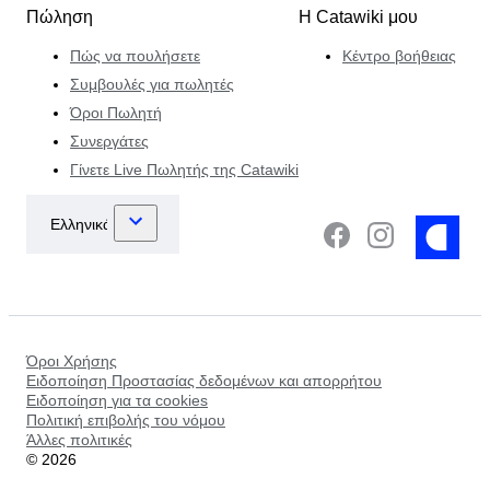
Πώληση
Η Catawiki μου
Πώς να πουλήσετε
Κέντρο βοήθειας
Συμβουλές για πωλητές
Όροι Πωλητή
Συνεργάτες
Γίνετε Live Πωλητής της Catawiki
Όροι Χρήσης
Ειδοποίηση Προστασίας δεδομένων και απορρήτου
Ειδοποίηση για τα cookies
Πολιτική επιβολής του νόμου
Άλλες πολιτικές
©
2026