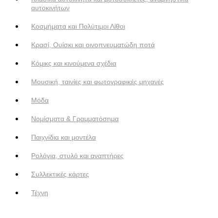
αυτοκινήτων
Κοσμήματα και Πολύτιμοι Λίθοι
Κρασί, Ουίσκι και οινοπνευματώδη ποτά
Κόμικς και κινούμενα σχέδια
Μουσική, ταινίες και φωτογραφικές μηχανές
Μόδα
Νομίσματα & Γραμματόσημα
Παιχνίδια και μοντέλα
Ρολόγια, στυλό και αναπτήρες
Συλλεκτικές κάρτες
Τέχνη