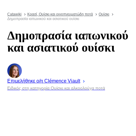
Catawiki
Κρασί, Ουίσκι και οινοπνευματώδη ποτά
Ουίσκι
Δημοπρασία ιαπωνικού και ασιατικού ουίσκι
Δημοπρασία ιαπωνικού
και ασιατικού ουίσκι
Επιμελήθηκε ο/η
Clémence
Viault
Ειδικός στη κατηγορία Ουίσκι και αλκοολούχα ποτά