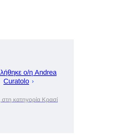
λήθηκε ο/η
Andrea
Curatolo
ς στη κατηγορία Κρασί