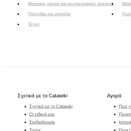
Μουσική, ταινίες και φωτογραφικές μηχανές
Μόδ
Παιχνίδια και μοντέλα
Ρολό
Τέχνη
Σχετικά με το Catawiki
Αγορά
Σχετικά με το Catawiki
Πώς ν
Οι ειδικοί μας
Προστ
Σταδιοδρομία
Ιστορί
Τύπος
Όροι 