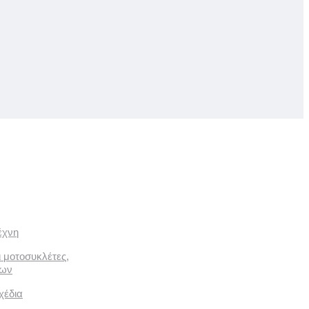
έχνη
ι μοτοσυκλέτες,
των
χέδια