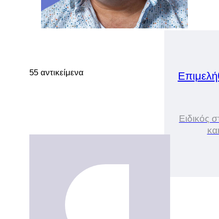
55 αντικείμενα
Επιμελή
Ειδικός 
κα