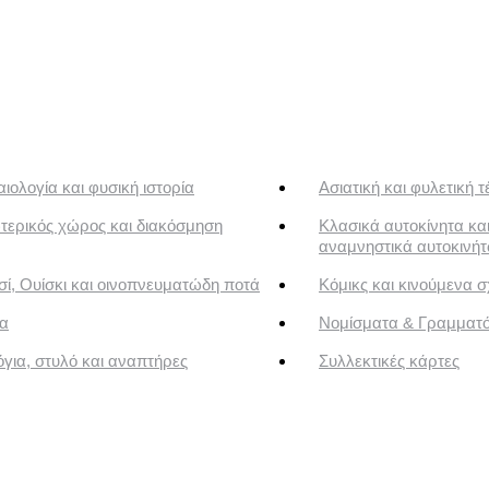
ιολογία και φυσική ιστορία
Ασιατική και φυλετική τ
τερικός χώρος και διακόσμηση
Κλασικά αυτοκίνητα κα
αναμνηστικά αυτοκινή
ί, Ουίσκι και οινοπνευματώδη ποτά
Κόμικς και κινούμενα σ
α
Νομίσματα & Γραμματ
για, στυλό και αναπτήρες
Συλλεκτικές κάρτες