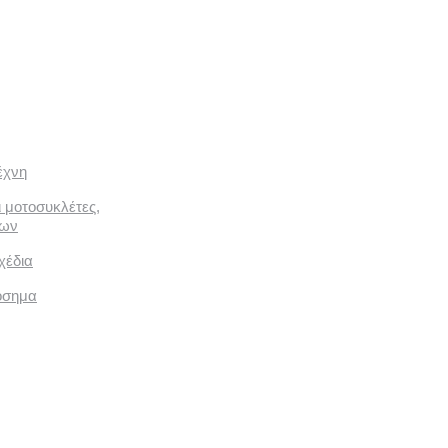
έχνη
ι μοτοσυκλέτες,
των
χέδια
όσημα