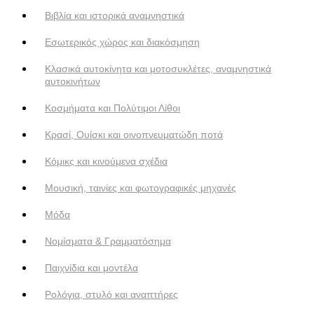
Βιβλία και ιστορικά αναμνηστικά
Εσωτερικός χώρος και διακόσμηση
Κλασικά αυτοκίνητα και μοτοσυκλέτες, αναμνηστικά
αυτοκινήτων
Κοσμήματα και Πολύτιμοι Λίθοι
Κρασί, Ουίσκι και οινοπνευματώδη ποτά
Κόμικς και κινούμενα σχέδια
Μουσική, ταινίες και φωτογραφικές μηχανές
Μόδα
Νομίσματα & Γραμματόσημα
Παιχνίδια και μοντέλα
Ρολόγια, στυλό και αναπτήρες