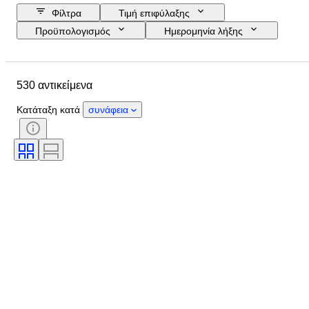
Φίλτρα
Τιμή επιφύλαξης
Προϋπολογισμός
Ημερομηνία λήξης
Τοποθεσία
Μέγεθος
Διαστάσεις
Μάρκα
530 αντικείμενα
Αντικείμενο
Country of origin
Υλικό
Φύλο
Κατάσταση
Κατάταξη κατά
συνάφεια
Περίοδος
Πιστοποίηση
Θέμα
Στυλ
Υπογραφή
Έκδοση
Χρώμα
Κίνηση ρολογιού
Εποχή
Power Reserve
Striking
Τύπος ρολογιού
Original/ Replica
Δοκιμάστηκε και λειτουργεί
Δημιουργός