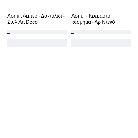
Ασημί, Άμπερ - Δαχτυλίδι - 
Ασημί - Κρεμαστό 
Στυλ Art Deco
κόσμημα - Αρ Ντεκό