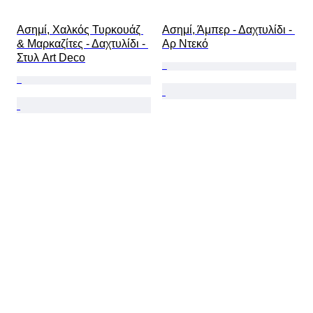
Ασημί, Χαλκός Τυρκουάζ 
Ασημί, Άμπερ - Δαχτυλίδι - 
& Μαρκαζίτες - Δαχτυλίδι - 
Αρ Ντεκό
Στυλ Art Deco