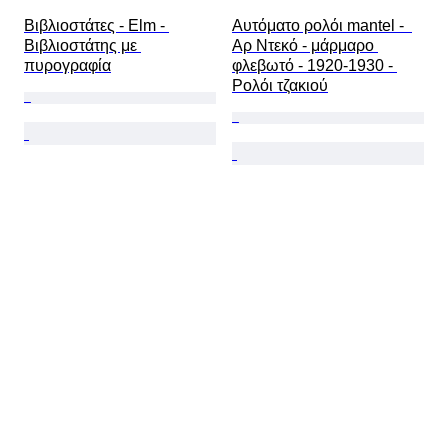
Βιβλιοστάτες - Elm - 
Αυτόματο ρολόι mantel -  
Βιβλιοστάτης με 
Αρ Ντεκό - μάρμαρο 
πυρογραφία
φλεβωτό - 1920-1930 - 
Ρολόι τζακιού