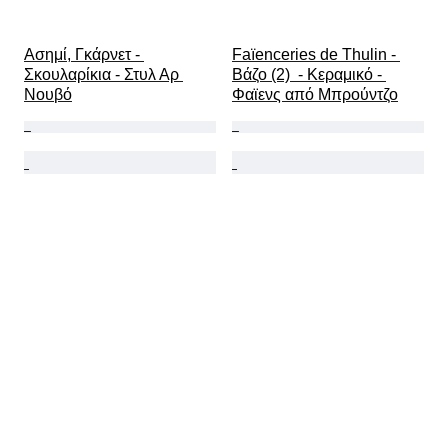
Ασημί, Γκάρνετ - 
Faïenceries de Thulin - 
Σκουλαρίκια - Στυλ Αρ 
Βάζο (2)  - Κεραμικό - 
Νουβό
Φαϊενς από Μπρούντζο