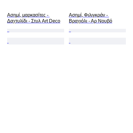
Ασημί, μαρκασίτες - 
Ασημί, Φιλιγκράν - 
Δαχτυλίδι - Στυλ Art Deco
Βραχιόλι - Αρ Νουβό