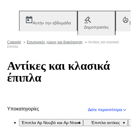
Αυτήν την εβδομάδα
Σ
Δημοπρασίες
Catawiki
Εσωτερικός χώρος και διακόσμηση
Αντίκες και κλασικά
έπιπλα
Αντίκες και κλασικά
έπιπλα
Υποκατηγορίες
Δείτε περισσότερα
Έπιπλα Aρ Νουβό και Αρ Ντεκό
Έπιπλα αντίκες