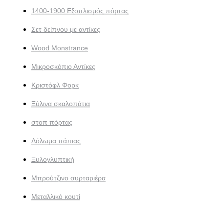
1400-1900 Εξοπλισμός πόρτας
Σετ δείπνου με αντίκες
Wood Monstrance
Μικροσκόπιο Αντίκες
Κριστόφλ Φορκ
Ξύλινα σκαλοπάτια
στοπ πόρτας
Δόλωμα πάπιας
Ξυλογλυπτική
Μπρούτζινο συρταριέρα
Μεταλλικό κουτί