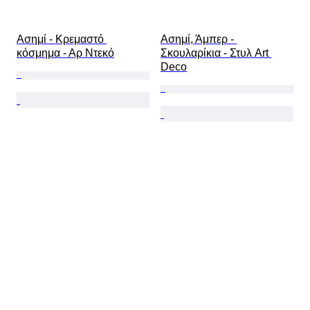
Ασημί - Κρεμαστό 
Ασημί, Άμπερ - 
κόσμημα - Αρ Ντεκό
Σκουλαρίκια - Στυλ Art 
Deco