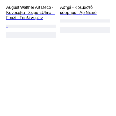
August Walther Art Deco - 
Ασημί - Κρεμαστό 
Κονσέρβα - Σειρά «Ulm» - 
κόσμημα - Αρ Ντεκό
Γυαλί - Γυαλί νεφών