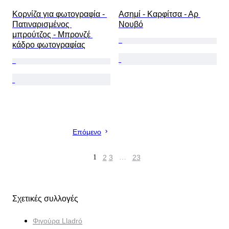
Κορνίζα για φωτογραφία - 
Ασημί - Καρφίτσα - Αρ 
Πατιναρισμένος 
Νουβό
μπρούτζος - Μπρονζέ 
κάδρο φωτογραφίας
Επόμενο
1
2
3
…
23
Σχετικές συλλογές
Φιγούρα Lladró