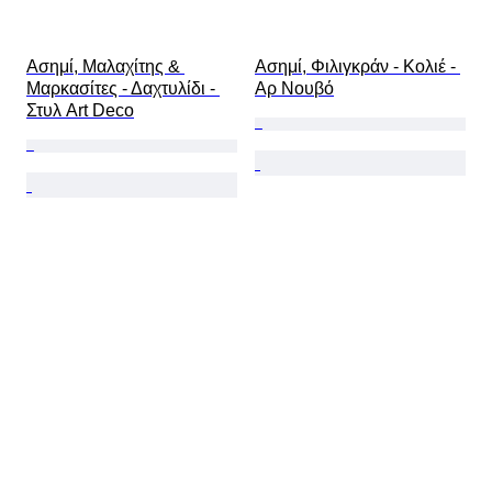
Ασημί, Μαλαχίτης & 
Ασημί, Φιλιγκράν - Κολιέ - 
Μαρκασίτες - Δαχτυλίδι - 
Αρ Νουβό
Στυλ Art Deco