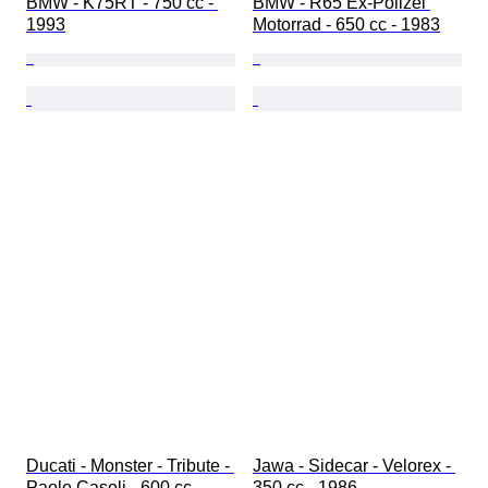
BMW - K75RT - 750 cc - 
BMW - R65 Ex-Polizei 
1993
Motorrad - 650 cc - 1983
Ducati - Monster - Tribute - 
Jawa - Sidecar - Velorex - 
Paolo Casoli - 600 cc - 
350 cc - 1986