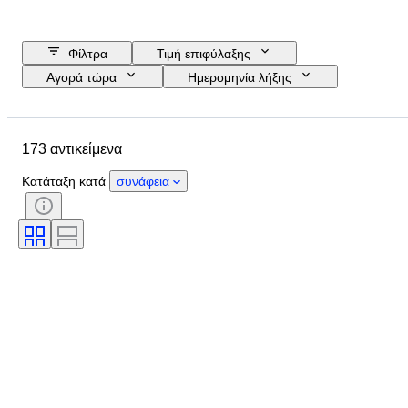
Φίλτρα
Τιμή επιφύλαξης
Αγορά τώρα
Ημερομηνία λήξης
Προϋπολογισμός
Τοποθεσία
Μάρκα
Αντικείμενο
173 αντικείμενα
Country of origin
Υλικό
Κατάσταση
Έξτρα
Κατάταξη κατά
συνάφεια
Περίοδος
Έντυπα εγγραφής
Μέγεθος μηχανής
CoC (Πιστοποιητικό συμμόρφωσης)
Original/ Replica