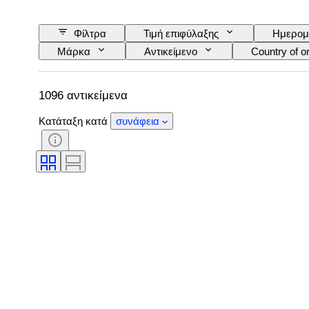
Φίλτρα
Τιμή επιφύλαξης
Ημερομ
Μάρκα
Αντικείμενο
Country of or
Υπογραφή
Έκδοση
Χρώμα
Power Reserve
Δοκιμάστηκε και λειτουργεί
1096 αντικείμενα
Κατάταξη κατά
συνάφεια