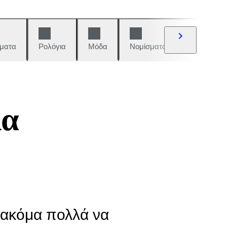
ματα
Ρολόγια
Μόδα
Νομίσματα και γραμματόση
λα
ν ακόμα πολλά να