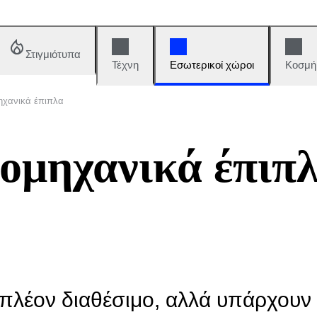
Στιγμιότυπα
Τέχνη
Εσωτερικοί χώροι
Κοσμή
μηχανικά έπιπλα
ιομηχανικά έπιπ
αι πλέον διαθέσιμο, αλλά υπάρχου