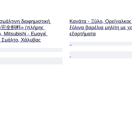
σμάλτινη διαφημιστική 
Κανάτα - Ξύλο, Ορείχαλκος 
 «完全飼料» (πλήρης 
ξύλινα βαρέλια μηλίτη με χ
 Mitsubishi - Εμαγιέ 
εξαρτήματα
- Σμάλτο, Χάλυβας