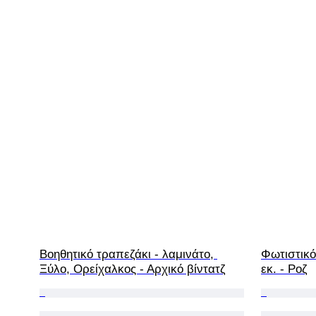
Βοηθητικό τραπεζάκι - λαμινάτο, 
Φωτιστικό
Ξύλο, Ορείχαλκος - Αρχικό βίντατζ
εκ. - Ροζ