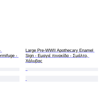
 
Large Pre-WWII Apothecary Enamel 
rmifuge - 
Sign - Εμαγιέ πινακίδα - Σμάλτο, 
Χάλυβας