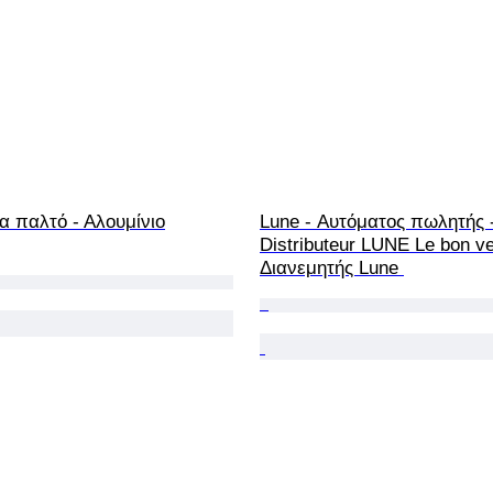
 παλτό - Αλουμίνιο
Lune - Αυτόματος πωλητής -
Distributeur LUNE Le bon ve
Διανεμητής Lune 