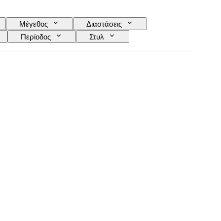
Μέγεθος
Διαστάσεις
Περίοδος
Στυλ
ίται από
Striking
ός
Μοντέλο