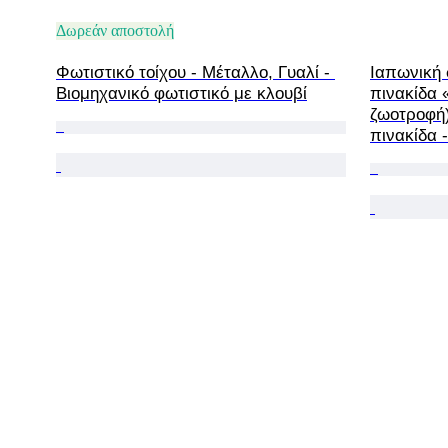
Δωρεάν αποστολή
Φωτιστικό τοίχου - Μέταλλο, Γυαλί - 
Ιαπωνική 
Βιομηχανικό φωτιστικό με κλουβί
πινακίδα
ζωοτροφή),
πινακίδα 