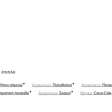
ά έπιπλα
Λήγει σήμερα
Αντικείμενο
Πολυθρόνα
Αντικείμενο
Πινακ
ημιστική πινακίδα
Αντικείμενο
Σκαμνί
Μάρκα
Coca-Cola