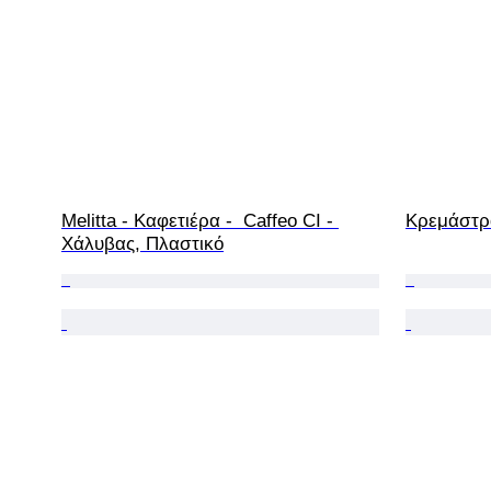
Melitta - Καφετιέρα -  Caffeo CI - 
Κρεμάστρα
Χάλυβας, Πλαστικό