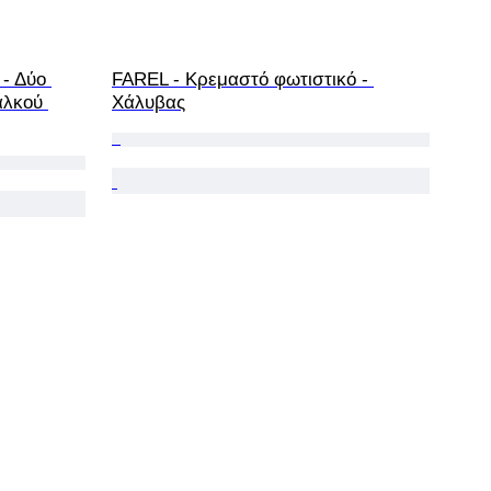
- Δύο 
FAREL - Κρεμαστό φωτιστικό - 
αλκού 
Χάλυβας