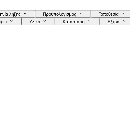
ηνία λήξης
Προϋπολογισμός
Τοποθεσία
igin
Υλικό
Κατάσταση
Έξτρα
Κίνηση ρολογιού
Τύπος ρολογιού
Πωλε
Original/ Replica
Εποχή
Δημιουργ