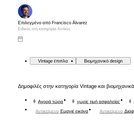
Επιλεγμένο από Francisco Álvarez
Ειδικός στη κατηγορία Αντίκες
Vintage έπιπλα
Βιομηχανικό design
Δημοφιλές στην κατηγορία Vintage και βιομηχανικ
Αγορά τώρα
χωρίς τιμή ασφαλείας
Αντικείμενο
Εμαγιέ εικόνα
Αντικείμενο
Διαφ