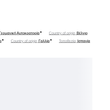
Γερμανική Αυτοκρατορία
Country of origin
Βέλγιο
α
Country of origin
Γαλλία
Τοποθεσία
Ισπανία