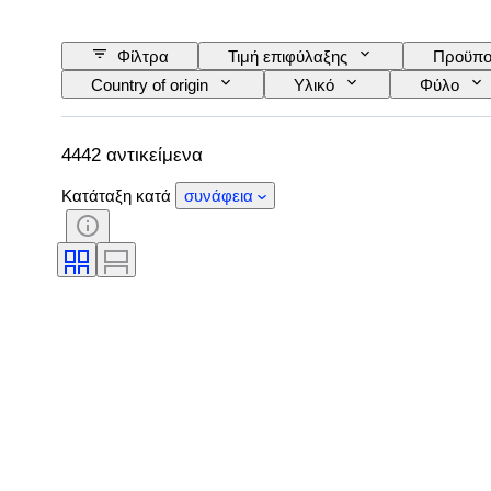
Φίλτρα
Τιμή επιφύλαξης
Προϋπο
Country of origin
Υλικό
Φύλο
Υπογραφή
Δέσιμο
Έκδοση
Εποχή
4442 αντικείμενα
Κατάταξη κατά
συνάφεια