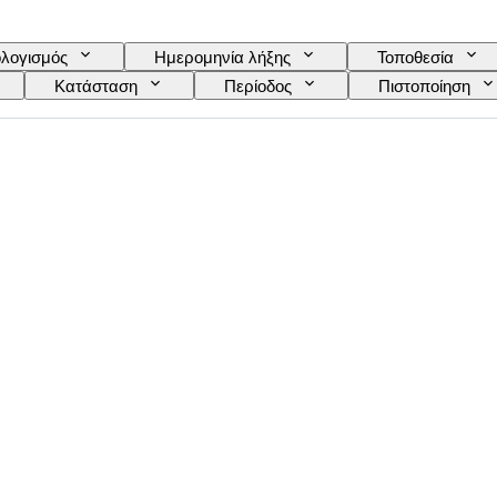
λογισμός
Ημερομηνία λήξης
Τοποθεσία
Κατάσταση
Περίοδος
Πιστοποίηση
Γλώσσα
Χρώμα
Πωλείται από