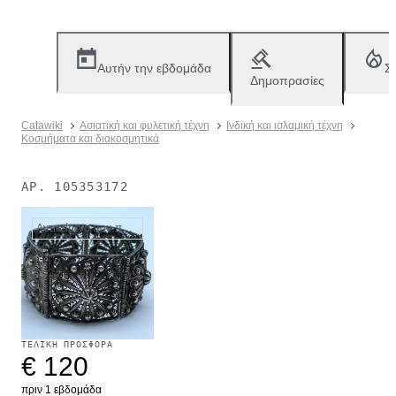
Αυτήν την εβδομάδα
Σ
Δημοπρασίες
Catawiki
Ασιατική και φυλετική τέχνη
Ινδική και ισλαμική τέχνη
Κοσμήματα και διακοσμητικά
ΑΡ.
105353172
Αντικείμενα που πωλήθηκαν
ΤΕΛΙΚΉ ΠΡΟΣΦΟΡΆ
€ 120
πριν 1 εβδομάδα