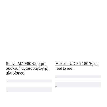
Sony - MZ-E80 Φορητή 
Maxell - UD 35-180 Ήχος 
συσκευή αναπαραγωγής 
reel to reel
μίνι δίσκου