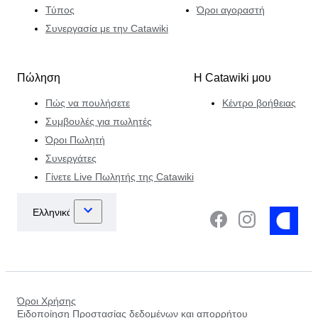
Τύπος
Όροι αγοραστή
Συνεργασία με την Catawiki
Πώληση
Η Catawiki μου
Πώς να πουλήσετε
Κέντρο βοήθειας
Συμβουλές για πωλητές
Όροι Πωλητή
Συνεργάτες
Γίνετε Live Πωλητής της Catawiki
Όροι Χρήσης
Ειδοποίηση Προστασίας δεδομένων και απορρήτου