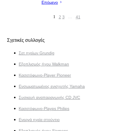
Επόμενο
1
2
3
…
41
Σχετικές συλλογές
Σετ ηχείων Grundig
Εξοπλισμός ήχου Walkman
Κασετόφωνο-Player Pioneer
Ενσωματωμένος ενισχυτής Yamaha
Συσκευή αναπαραγωγής CD JVC
Κασετόφωνο-Playps Philips
Ενεργά ηχεία στούντιο
Εξοπλισμός ήχου Siemens