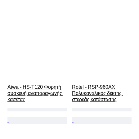
Aiwa - HS-T120 Φορητή 
Rotel - RSP-960AX 
συσκευή αναπαραγωγής 
Πολυκαναλικός δέκτης 
κασέτας
στερεάς κατάστασης