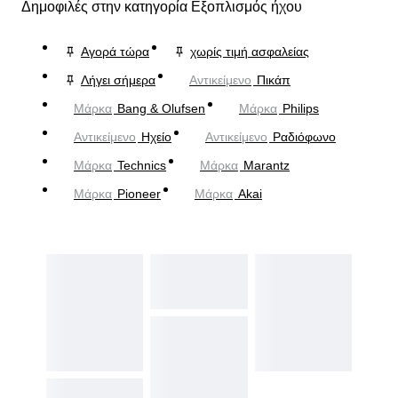
Δημοφιλές στην κατηγορία Εξοπλισμός ήχου
Αγορά τώρα
χωρίς τιμή ασφαλείας
Λήγει σήμερα
Αντικείμενο
Πικάπ
Μάρκα
Bang & Olufsen
Μάρκα
Philips
Αντικείμενο
Ηχείο
Αντικείμενο
Ραδιόφωνο
Μάρκα
Technics
Μάρκα
Marantz
Μάρκα
Pioneer
Μάρκα
Akai