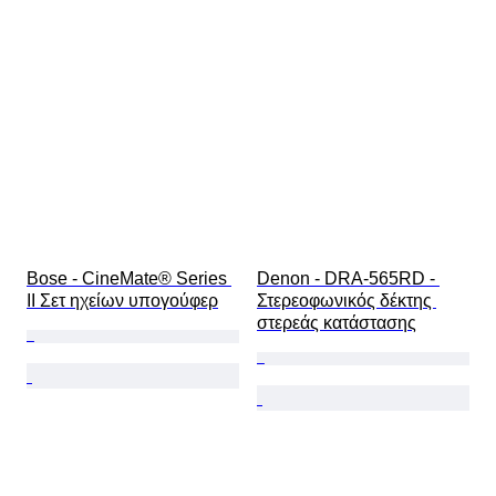
Bose - CineMate® Series 
Denon - DRA-565RD - 
II Σετ ηχείων υπογούφερ
Στερεοφωνικός δέκτης 
στερεάς κατάστασης