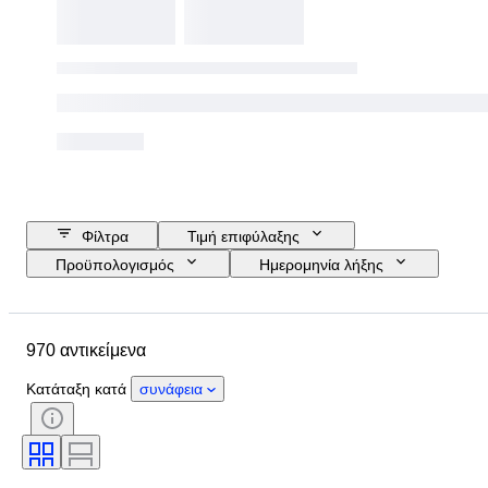
Φίλτρα
Τιμή επιφύλαξης
Προϋπολογισμός
Ημερομηνία λήξης
Τοποθεσία
Μάρκα
Αντικείμενο
Country of origin
970 αντικείμενα
Υλικό
Κατάσταση
Έξτρα
Περίοδος
Στυλ
Είδος
Κατάταξη κατά
συνάφεια
Χρώμα
Εποχή
Δοκιμάστηκε και λειτουργεί
Δημιουργός