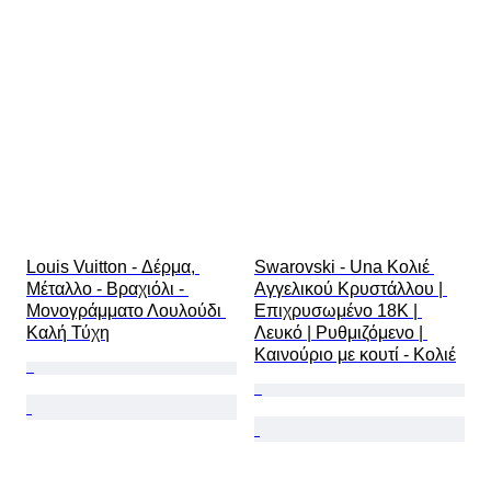
Μέγεθος στο αντικείμενο
Μοτίβο
Τύπος διαμαντιού
Original/ Replica
Size
Περιλαμβάνονται αξεσουάρ
Εποχή
Μοντέλο
Louis Vuitton - Δέρμα, 
Swarovski - Una Κολιέ 
Μέταλλο - Βραχιόλι - 
Αγγελικού Κρυστάλλου | 
Μονογράμματο Λουλούδι 
Επιχρυσωμένο 18Κ | 
Καλή Τύχη
Λευκό | Ρυθμιζόμενο | 
Καινούριο με κουτί - Κολιέ