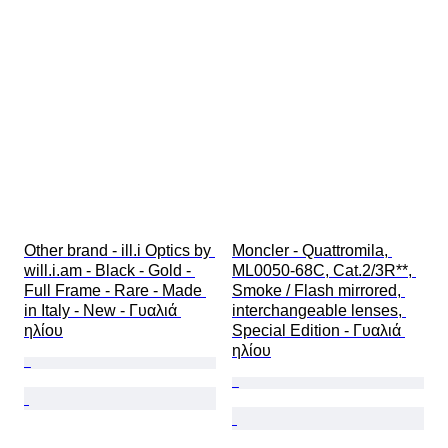
Other brand - ill.i Optics by 
Moncler - Quattromila, 
will.i.am - Black - Gold - 
ML0050-68C, Cat.2/3R**, 
Full Frame - Rare - Made 
Smoke / Flash mirrored, 
in Italy - New - Γυαλιά 
interchangeable lenses, 
ηλίου
Special Edition - Γυαλιά 
ηλίου