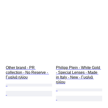
Other brand - PR 
Philipp Plein - White Gold 
collection - No Reserve - 
- Special Lenses - Made 
Γυαλιά ηλίου
in Italy - New - Γυαλιά 
ηλίου