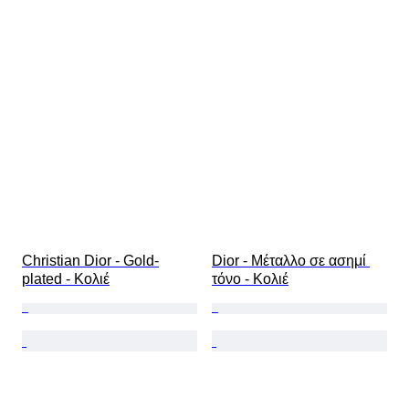
Christian Dior - Gold-
Dior - Μέταλλο σε ασημί 
plated - Κολιέ
τόνο - Κολιέ