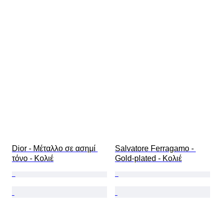
Dior - Μέταλλο σε ασημί 
Salvatore Ferragamo - 
τόνο - Κολιέ
Gold-plated - Κολιέ