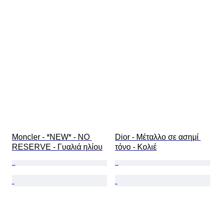
Moncler - *NEW* - NO 
Dior - Μέταλλο σε ασημί 
RESERVE - Γυαλιά ηλίου
τόνο - Κολιέ