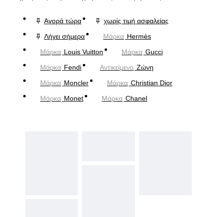
Αγορά τώρα
χωρίς τιμή ασφαλείας
Λήγει σήμερα
Μάρκα
Hermès
Μάρκα
Louis Vuitton
Μάρκα
Gucci
Μάρκα
Fendi
Αντικείμενο
Ζώνη
Μάρκα
Moncler
Μάρκα
Christian Dior
Μάρκα
Monet
Μάρκα
Chanel