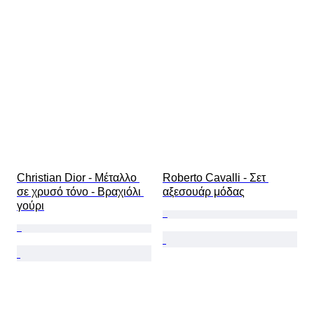
Christian Dior - Μέταλλο 
Roberto Cavalli - Σετ 
σε χρυσό τόνο - Βραχιόλι 
αξεσουάρ μόδας
γούρι