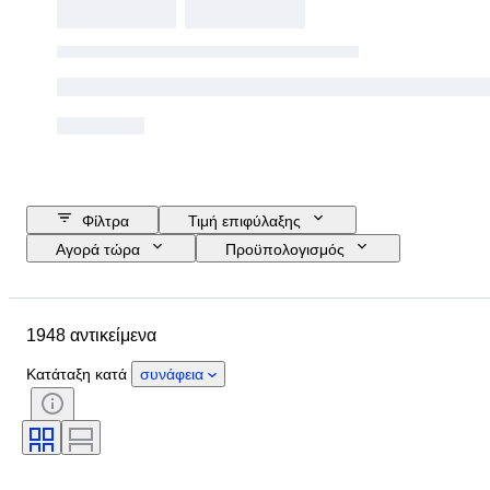
Φίλτρα
Τιμή επιφύλαξης
Αγορά τώρα
Προϋπολογισμός
Ημερομηνία λήξης
Τοποθεσία
Διαστάσεις
Μάρκα
1948 αντικείμενα
Αντικείμενο
Country of origin
Υλικό
Φύλο
Κατάσταση
Κατάταξη κατά
συνάφεια
Περίοδος
Λίθος
Πιστοποίηση
Λεπττότητα
Στυλ
Χρώμα
Μέγεθος ρούχου
Κοπή