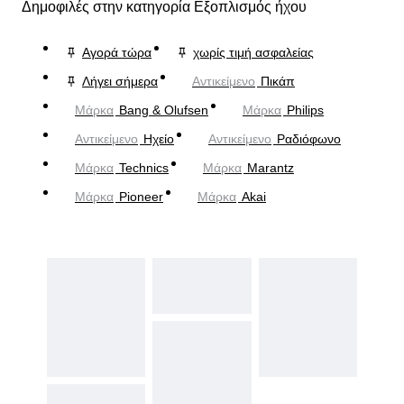
Δημοφιλές στην κατηγορία Εξοπλισμός ήχου
Αγορά τώρα
χωρίς τιμή ασφαλείας
Λήγει σήμερα
Αντικείμενο
Πικάπ
Μάρκα
Bang & Olufsen
Μάρκα
Philips
Αντικείμενο
Ηχείο
Αντικείμενο
Ραδιόφωνο
Μάρκα
Technics
Μάρκα
Marantz
Μάρκα
Pioneer
Μάρκα
Akai