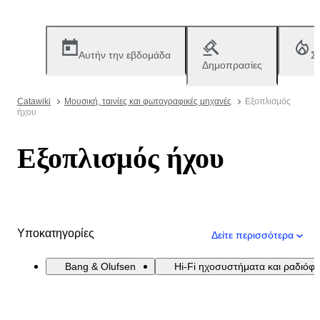
Αυτήν την εβδομάδα
Σ
Δημοπρασίες
Catawiki
Μουσική, ταινίες και φωτογραφικές μηχανές
Εξοπλισμός
ήχου
Εξοπλισμός ήχου
Υποκατηγορίες
Δείτε περισσότερα
Bang & Olufsen
Hi-Fi ηχοσυστήματα και ραδιόφ