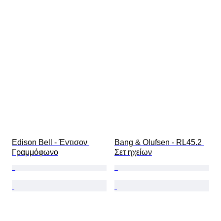
Edison Bell - Έντισον 
Bang & Olufsen - RL45.2 
Γραμμόφωνο
Σετ ηχείων