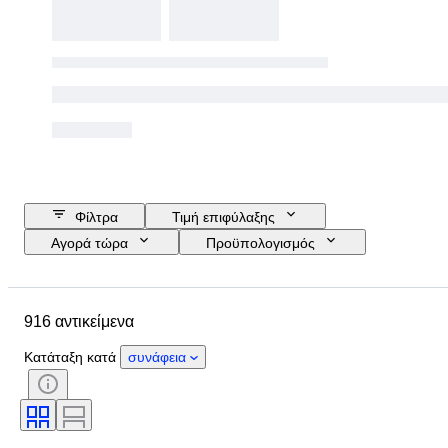
Φίλτρα
Τιμή επιφύλαξης
Αγορά τώρα
Προϋπολογισμός
Ημερομηνία λήξης
Τοποθεσία
Μάρκα
Αντικείμενο
916 αντικείμενα
Country of origin
Υλικό
Κατάσταση
Έξτρα
Κατάταξη κατά
συνάφεια
Περίοδος
Στυλ
Χρώμα
Δοκιμάστηκε και λειτουργεί
Record Label
Εποχή