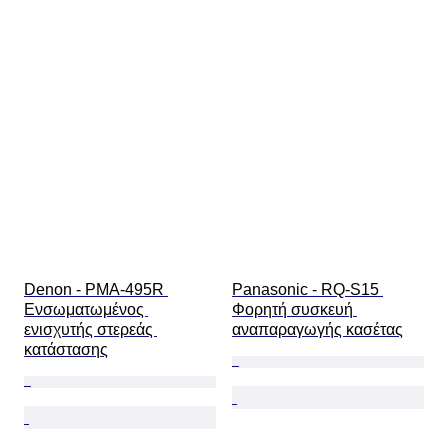
Denon - PMA-495R 
Panasonic - RQ-S15 
Ενσωματωμένος 
Φορητή συσκευή 
ενισχυτής στερεάς 
αναπαραγωγής κασέτας
κατάστασης