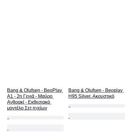
Bang & Olufsen - BeoPlay 
Bang & Olufsen - Beoplay 
A1 - 2η Γενιά - Μαύρο 
H95 Silver. Ακουστικό
Ανθρακί - Εκθεσιακό 
μοντέλο Σετ ηχείων