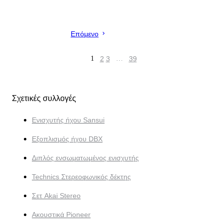
Επόμενο
1
2
3
…
39
Σχετικές συλλογές
Ενισχυτής ήχου Sansui
Εξοπλισμός ήχου DBX
Διπλός ενσωματωμένος ενισχυτής
Technics Στερεοφωνικός δέκτης
Σετ Akai Stereo
Ακουστικά Pioneer