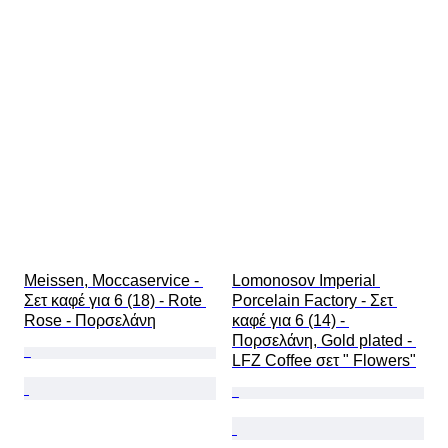
Meissen, Moccaservice - 
Lomonosov Imperial 
Σετ καφέ για 6 (18) - Rote 
Porcelain Factory - Σετ 
Rose - Πορσελάνη
καφέ για 6 (14) - 
Πορσελάνη, Gold plated - 
LFZ Coffee σετ " Flowers"