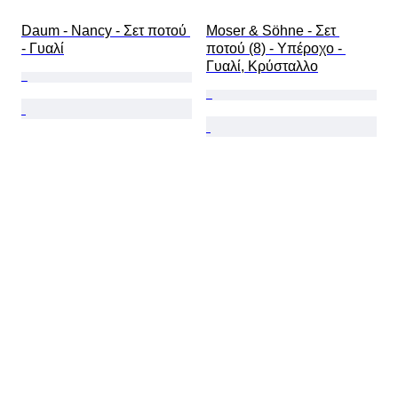
Daum - Nancy - Σετ ποτού 
Moser & Söhne - Σετ 
- Γυαλί
ποτού (8) - Υπέροχο - 
Γυαλί, Κρύσταλλο