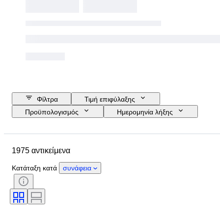
Φίλτρα
Τιμή επιφύλαξης
Προϋπολογισμός
Ημερομηνία λήξης
Τοποθεσία
Μάρκα
Αντικείμενο
Country of origin
1975 αντικείμενα
Υλικό
Κατάσταση
Περίοδος
Στυλ
Υπογραφή
Χρώμα
Κατάταξη κατά
συνάφεια
Μέγεθος ρούχου
Εποχή
Τύπος μαχαιριού κουζίνας
Decor
Καλλιτέχνης
Πωλείται από
Δημιουργός
Μοντέλο