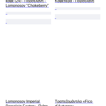
καφέ (24) - Πορσελάνη - 
Καφετιέρα - Πορσελάνη
Lomonosov "Chokeberry"
Lomonosov Imperial 
Τραπεζομάντιλο «Fico 