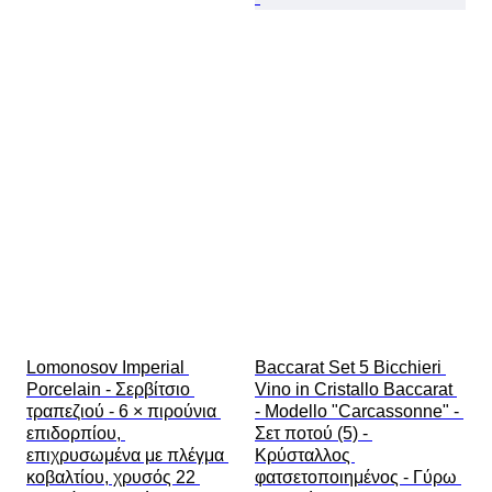
Lomonosov Imperial 
Baccarat Set 5 Bicchieri 
Porcelain - Σερβίτσιο 
Vino in Cristallo Baccarat 
τραπεζιού - 6 × πιρούνια 
- Modello "Carcassonne" - 
επιδορπίου, 
Σετ ποτού (5) - 
επιχρυσωμένα με πλέγμα 
Κρύσταλλος 
κοβαλτίου, χρυσός 22 
φατσετοποιημένος - Γύρω 