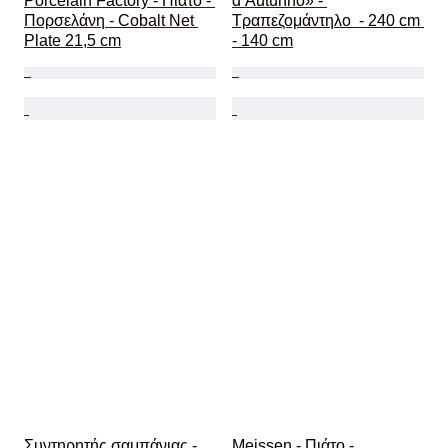
Porcelain Factory - Πιάτο - 
d’Autunno» - 
Πορσελάνη - Cobalt Net 
Τραπεζομάντηλο  - 240 cm 
Plate 21,5 cm
- 140 cm
Συντηρητής σαμπάνιας -  
Meissen - Πιάτο - 