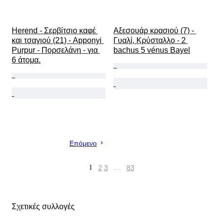
Herend - Σερβίτσιο καφέ 
Αξεσουάρ κρασιού (7) - 
και τσαγιού (21) - Apponyi 
Γυαλί, Κρύσταλλο - 2 
Purpur - Πορσελάνη - για 
bachus 5 vénus Bayel
6 άτομα.
Επόμενο
1
2
3
…
83
Σχετικές συλλογές