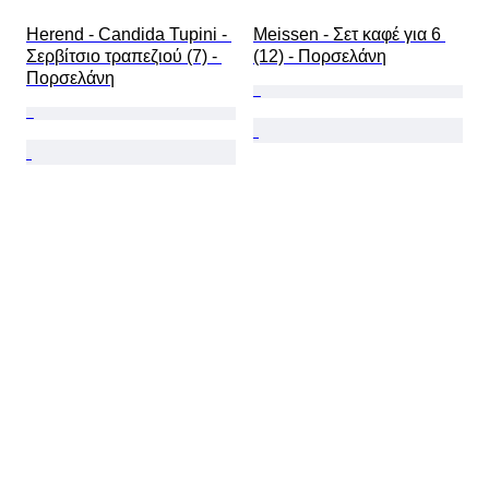
Herend - Candida Tupini - 
Meissen - Σετ καφέ για 6 
Σερβίτσιο τραπεζιού (7) - 
(12) - Πορσελάνη
Πορσελάνη