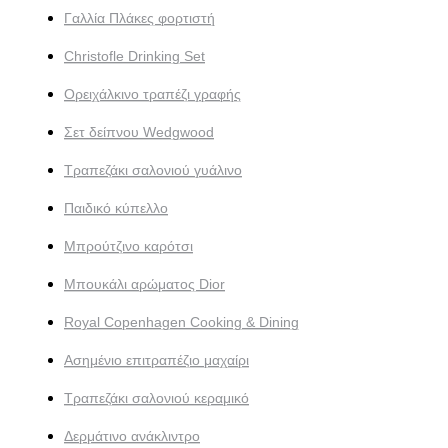
Γαλλία Πλάκες φορτιστή
Christofle Drinking Set
Ορειχάλκινο τραπέζι γραφής
Σετ δείπνου Wedgwood
Τραπεζάκι σαλονιού γυάλινο
Παιδικό κύπελλο
Μπρούτζινο καρότσι
Μπουκάλι αρώματος Dior
Royal Copenhagen Cooking & Dining
Ασημένιο επιτραπέζιο μαχαίρι
Τραπεζάκι σαλονιού κεραμικό
Δερμάτινο ανάκλιντρο