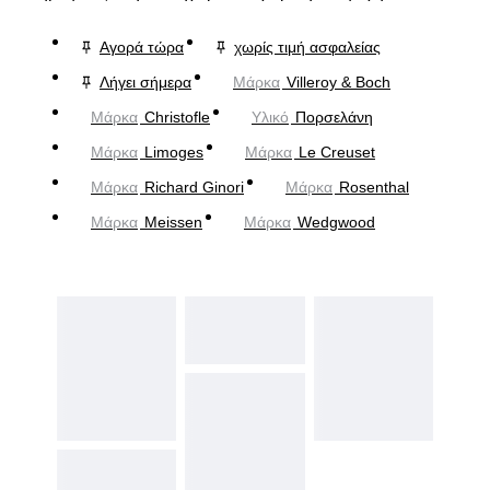
Αγορά τώρα
χωρίς τιμή ασφαλείας
Λήγει σήμερα
Μάρκα
Villeroy & Boch
Μάρκα
Christofle
Υλικό
Πορσελάνη
Μάρκα
Limoges
Μάρκα
Le Creuset
Μάρκα
Richard Ginori
Μάρκα
Rosenthal
Μάρκα
Meissen
Μάρκα
Wedgwood