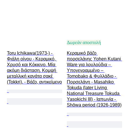
Δωρεάν αποστολή
Toru Ichikawa(1973-) - 
Κεραμικό βάζο 
Φιάλη οίνου - Κεραμικό, 
πορσελάνης Yohen Kutani 
Χρυσό και Κόκκινο. Μία 
Ware για λουλούδια – 
ακόμη διάσταση. Κομψή 
Υπογεγραμμένο – 
μεταλλική κανάτα σακέ 
Tomobako & Φυλλάδιο - 
(Tokkri). - Βάζο, αντικείμενο
Πορσελάνη - Masahiko 
Tokuda (later Living 
National Treasure Tokuda 
Yasokichi III) - Ιαπωνία - 
Shōwa period (1926-1989)