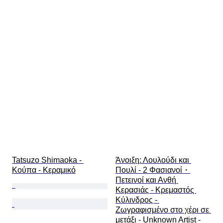
Tatsuzo Shimaoka - 
Άνοιξη: Λουλούδι και 
Κούπα - Κεραμικό
Πουλί - 2 Φασιανοί・
Πετεινοί και Ανθή 
Κερασιάς - Κρεμαστός 
Κύλινδρος - 
Ζωγραφισμένο στο χέρι σε 
μετάξι - Unknown Artist - 