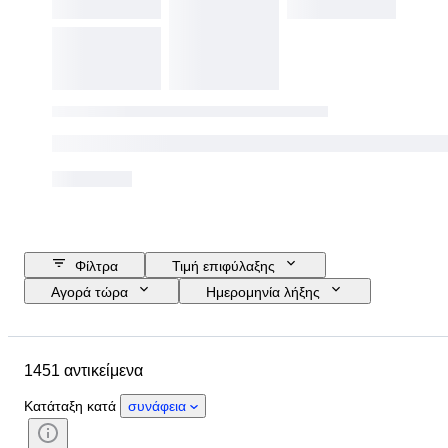
Φίλτρα
Τιμή επιφύλαξης
Αγορά τώρα
Ημερομηνία λήξης
Προϋπολογισμός
Τοποθεσία
Μέγεθος
Διαστάσεις
1451 αντικείμενα
Αντικείμενο
Country of origin
Υλικό
Κατάσταση
Έξτρα
Κατάταξη κατά
συνάφεια
Περίοδος
Θέμα
Στυλ
Τεχνική
Υπογραφή
Έκδοση