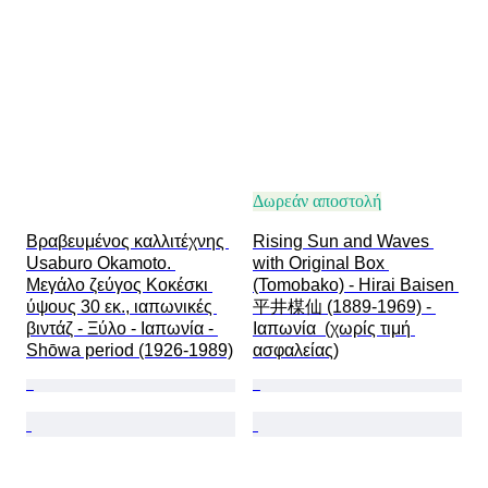
Δωρεάν αποστολή
Βραβευμένος καλλιτέχνης 
Rising Sun and Waves 
Usaburo Okamoto. 
with Original Box 
Μεγάλο ζεύγος Κοκέσκι 
(Tomobako) - Hirai Baisen 
ύψους 30 εκ., ιαπωνικές 
平井楳仙 (1889-1969) - 
βιντάζ - Ξύλο - Ιαπωνία - 
Ιαπωνία  (χωρίς τιμή 
Shōwa period (1926-1989)
ασφαλείας)