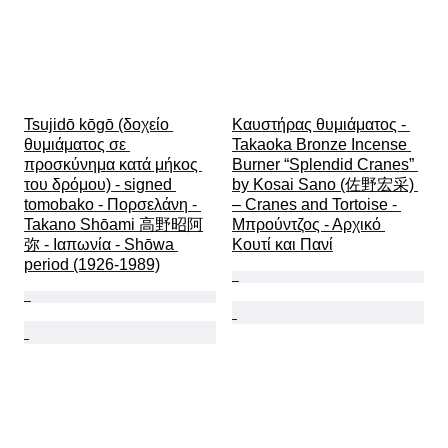
Tsujidō kōgō (δοχείο 
Καυστήρας θυμιάματος - 
θυμιάματος σε 
Takaoka Bronze Incense 
προσκύνημα κατά μήκος 
Burner “Splendid Cranes” 
του δρόμου) - signed 
by Kosai Sano (佐野宏采) 
tomobako - Πορσελάνη - 
– Cranes and Tortoise - 
Takano Shōami 高野昭阿
Μπρούντζος - Αρχικό 
弥 - Ιαπωνία - Shōwa 
Κουτί και Πανί
period (1926-1989)