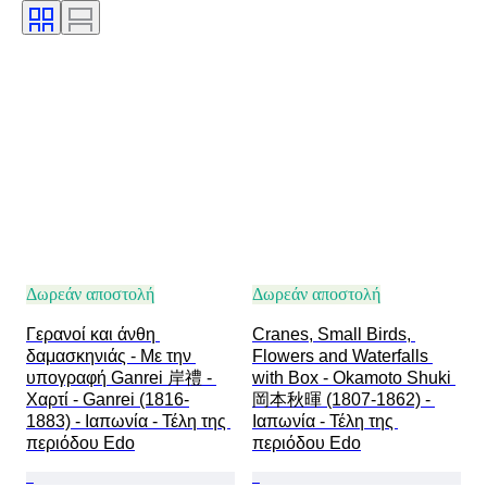
Γλώσσα
Χρώμα
Πωλείται από
Καλλιτέχνης
Decor
Εποχή
Απόδοση
Original/ Replica
Δημιουργός
Προέλευση
Δωρεάν αποστολή
Δωρεάν αποστολή
Γερανοί και άνθη 
Cranes, Small Birds, 
δαμασκηνιάς - Με την 
Flowers and Waterfalls 
υπογραφή Ganrei 岸禮 - 
with Box - Okamoto Shuki 
Χαρτί - Ganrei (1816-
岡本秋暉 (1807-1862) - 
1883) - Ιαπωνία - Τέλη της 
Ιαπωνία - Τέλη της 
περιόδου Edo
περιόδου Edo