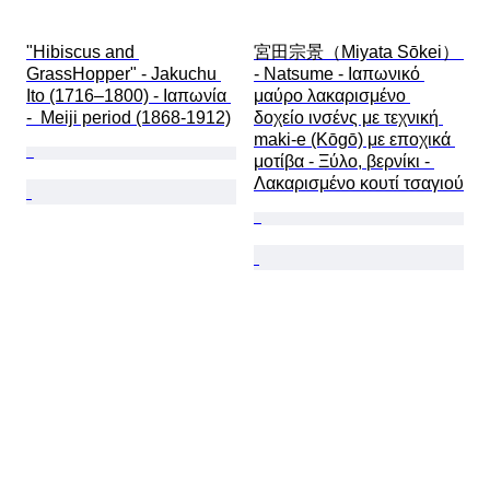
"Hibiscus and 
宮田宗景（Miyata Sōkei） 
GrassHopper" - Jakuchu 
- Natsume - Ιαπωνικό 
Ito (1716–1800) - Ιαπωνία 
μαύρο λακαρισμένο 
-  Meiji period (1868-1912)
δοχείο ινσένς με τεχνική 
maki-e (Kōgō) με εποχικά 
μοτίβα - Ξύλο, βερνίκι - 
Λακαρισμένο κουτί τσαγιού