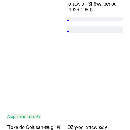
Ιαπωνία - Shōwa period 
(1926-1989)
Δωρεάν αποστολή
'Tōkaidō Gojūsan-tsugi' 東
Οδηγός Ιαπωνικών 