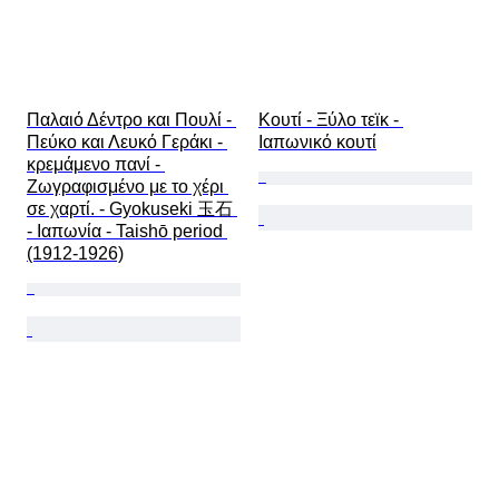
Παλαιό Δέντρο και Πουλί - 
Κουτί - Ξύλο τεϊκ - 
Πεύκο και Λευκό Γεράκι - 
Ιαπωνικό κουτί
κρεμάμενο πανί - 
Ζωγραφισμένο με το χέρι 
σε χαρτί. - Gyokuseki 玉石 
- Ιαπωνία - Taishō period 
(1912-1926)