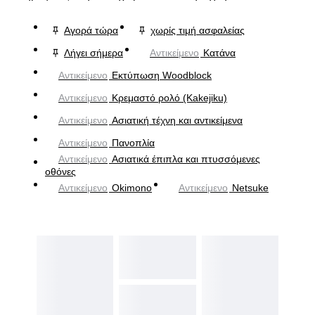
Αγορά τώρα
χωρίς τιμή ασφαλείας
Λήγει σήμερα
Αντικείμενο
Κατάνα
Αντικείμενο
Εκτύπωση Woodblock
Αντικείμενο
Κρεμαστό ρολό (Kakejiku)
Αντικείμενο
Ασιατική τέχνη και αντικείμενα
Αντικείμενο
Πανοπλία
Αντικείμενο
Ασιατικά έπιπλα και πτυσσόμενες
οθόνες
Αντικείμενο
Okimono
Αντικείμενο
Netsuke