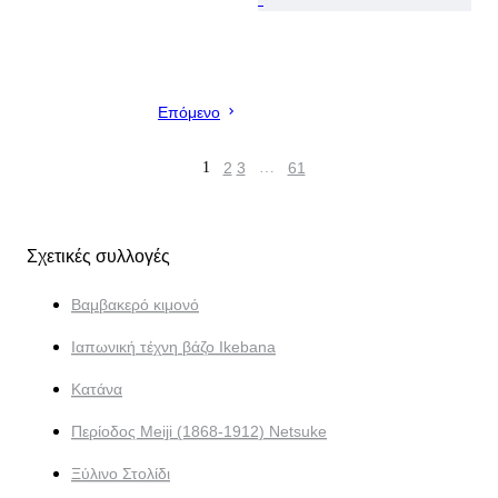
Επόμενο
1
2
3
…
61
Σχετικές συλλογές
Βαμβακερό κιμονό
Ιαπωνική τέχνη βάζο Ikebana
Κατάνα
Περίοδος Meiji (1868-1912) Netsuke
Ξύλινο Στολίδι