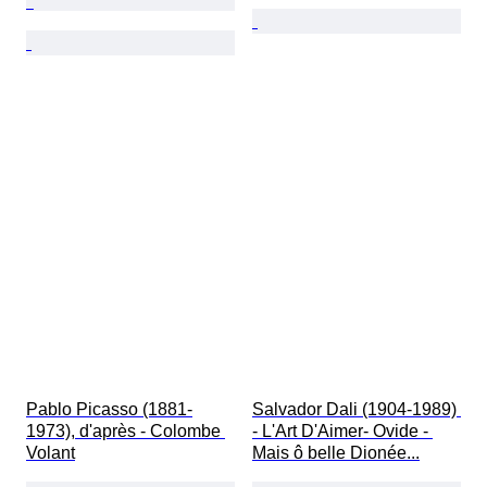
Pablo Picasso (1881-
Salvador Dali (1904-1989) 
1973), d'après - Colombe 
- L'Art D'Aimer- Ovide - 
Volant
Mais ô belle Dionée...