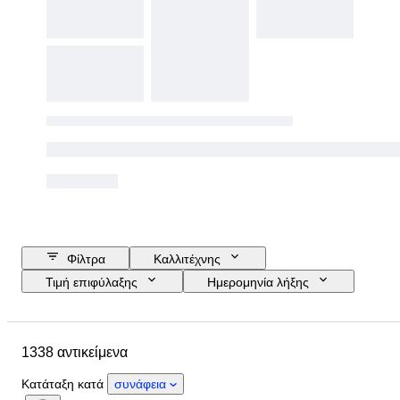
Φίλτρα
Καλλιτέχνης
Τιμή επιφύλαξης
Ημερομηνία λήξης
Υπογραφή
Προϋπολογισμός
Μέγεθος
Αντικείμενο
1338 αντικείμενα
Περίοδος
Τοποθεσία
Τεχνική
Θέμα
Κατάσταση
Κατάταξη κατά
συνάφεια
Στυλ
Χρώμα