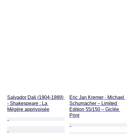
Salvador Dali (1904-1989) 
Eric Jan Kremer - Michael 
- Shakespeare : La 
Schumacher – Limited 
Mégère apprivoisée
Edition 55/150 – Giclée 
Print