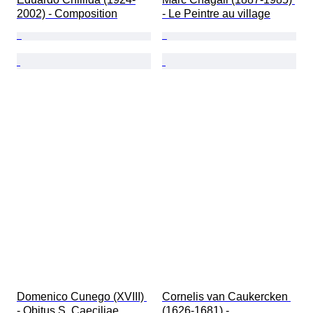
2002) - Composition
- Le Peintre au village
Domenico Cunego (XVIII) 
Cornelis van Caukercken 
- Obitus S. Caeciliae 
(1626-1681) - 