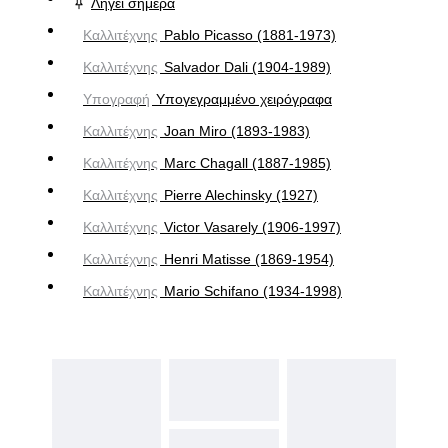
Λήγει σήμερα
Καλλιτέχνης
Pablo Picasso (1881-1973)
Καλλιτέχνης
Salvador Dali (1904-1989)
Υπογραφή
Υπογεγραμμένο χειρόγραφα
Καλλιτέχνης
Joan Miro (1893-1983)
Καλλιτέχνης
Marc Chagall (1887-1985)
Καλλιτέχνης
Pierre Alechinsky (1927)
Καλλιτέχνης
Victor Vasarely (1906-1997)
Καλλιτέχνης
Henri Matisse (1869-1954)
Καλλιτέχνης
Mario Schifano (1934-1998)