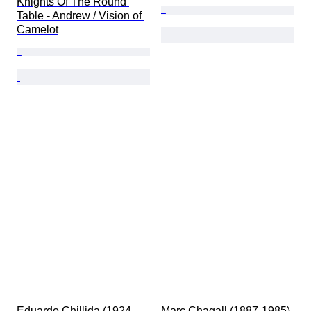
Knights Of The Round 
Table - Andrew / Vision of 
Camelot
Eduardo Chillida (1924-
Marc Chagall (1887-1985) 