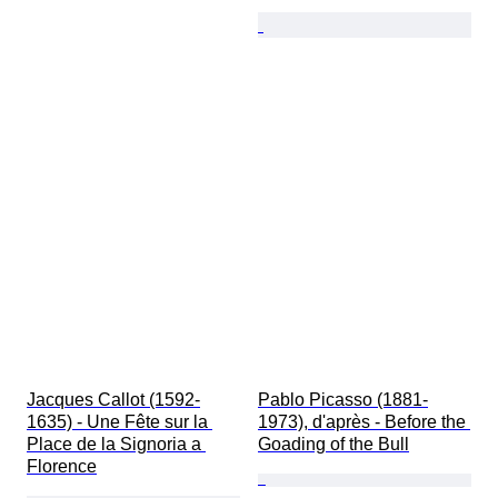
Jacques Callot (1592-
Pablo Picasso (1881-
1635) - Une Fête sur la 
1973), d'après - Before the 
Place de la Signoria a 
Goading of the Bull
Florence