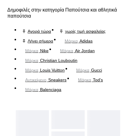
Δημοφιλές στην κατηγορία Παπούτσια και αθλητικά
παπούτσια
Αγορά τώρα
χωρίς τιμή ασφαλείας
Λήγει σήμερα
Μάρκα
Adidas
Μάρκα
Nike
Μάρκα
Air Jordan
Μάρκα
Christian Louboutin
Μάρκα
Louis Vuitton
Μάρκα
Gucci
Αντικείμενο
Sneakers
Μάρκα
Tod's
Μάρκα
Balenciaga