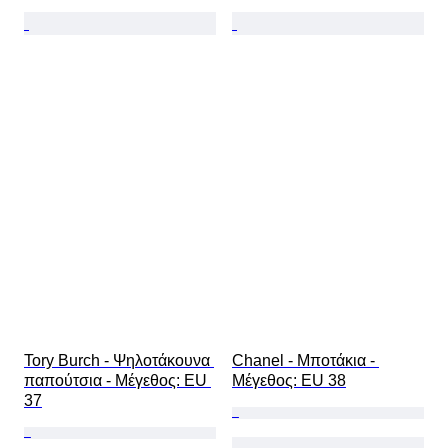
Tory Burch - Ψηλοτάκουνα 
Chanel - Μποτάκια - 
παπούτσια - Mέγεθος: EU 
Mέγεθος: EU 38
37