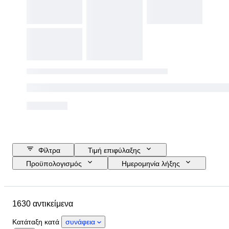
Φίλτρα
Τιμή επιφύλαξης
Προϋπολογισμός
Ημερομηνία λήξης
Τοποθεσία
Μάρκα
Μέγεθος παπουτσιού
Αντικείμενο
1630 αντικείμενα
Country of origin
Υλικό
Φύλο
Κατάσταση
Κατάταξη κατά
συνάφεια