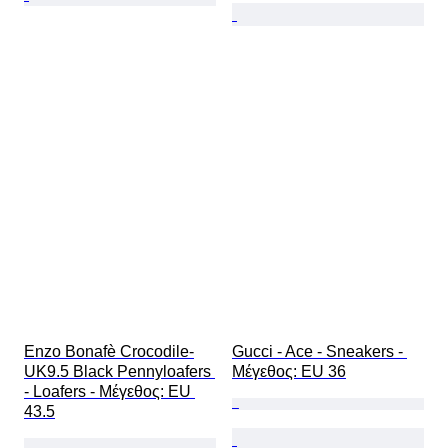
Enzo Bonafè Crocodile-
Gucci - Ace - Sneakers - 
UK9.5 Black Pennyloafers 
Mέγεθος: EU 36
- Loafers - Mέγεθος: EU 
43.5