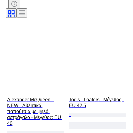
Υπογραφή
Χρώμα
Εποχή
Περιλαμβάνονται αξεσουάρ
Μοτίβο
Μοντέλο
Alexander McQueen - 
Tod's - Loafers - Mέγεθος: 
NEW - Αθλητικά 
EU 42.5
παπούτσια με ψηλό 
αστράγαλο - Mέγεθος: EU 
40