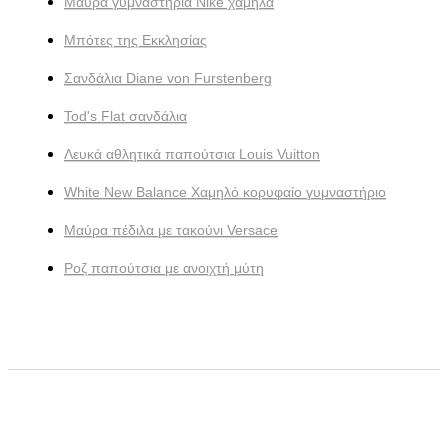
Μαύρα γυμναστήρια Nike χαμηλά
Μπότες της Εκκλησίας
Σανδάλια Diane von Furstenberg
Tod's Flat σανδάλια
Λευκά αθλητικά παπούτσια Louis Vuitton
White New Balance Χαμηλό κορυφαίο γυμναστήριο
Μαύρα πέδιλα με τακούνι Versace
Ροζ παπούτσια με ανοιχτή μύτη