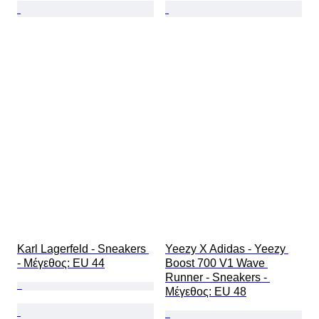
Karl Lagerfeld - Sneakers 
Yeezy X Adidas - Yeezy 
- Mέγεθος: EU 44
Boost 700 V1 Wave 
Runner - Sneakers - 
Mέγεθος: EU 48