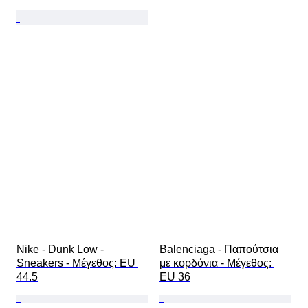
Nike - Dunk Low - 
Balenciaga - Παπούτσια 
Sneakers - Mέγεθος: EU 
με κορδόνια - Mέγεθος: 
44.5
EU 36