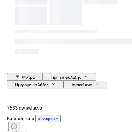
Φίλτρα
Τιμή επιφύλαξης
Ημερομηνία λήξης
Αντικείμενο
Προϋπολογισμός
Μέγεθος
Στυλ
Τεχνική
Καλλιτέχνης
7533 αντικείμενα
Τοποθεσία
Θέμα
Περίοδος
Υπογραφή
Χρώμα
Κατάταξη κατά
συνάφεια
Πωλείται από
Έκδοση