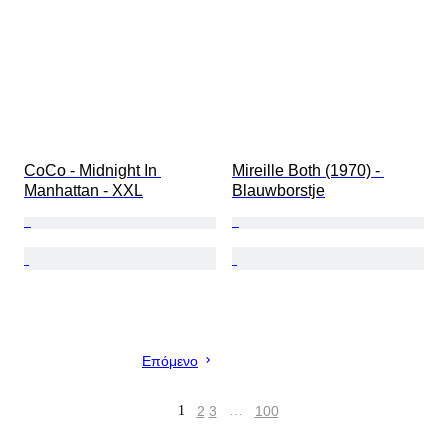
CoCo - Midnight In 
Mireille Both (1970) - 
Manhattan - XXL
Blauwborstje
Επόμενο
1
2
3
…
100