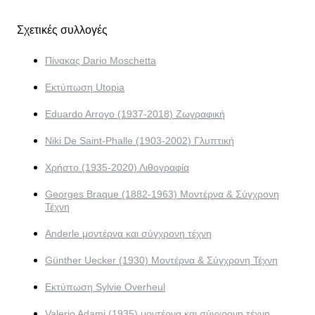
Σχετικές συλλογές
Πίνακας Dario Moschetta
Εκτύπωση Utopia
Eduardo Arroyo (1937-2018) Ζωγραφική
Niki De Saint-Phalle (1903-2002) Γλυπτική
Χρήστο (1935-2020) Λιθογραφία
Georges Braque (1882-1963) Μοντέρνα & Σύγχρονη
Τέχνη
Anderle μοντέρνα και σύγχρονη τέχνη
Günther Uecker (1930) Μοντέρνα & Σύγχρονη Τέχνη
Εκτύπωση Sylvie Overheul
Valerio Adami (1935) μοντέρνα και σύγχρονη τέχνη