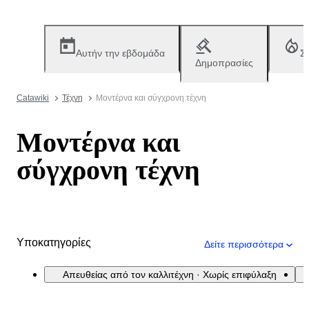
Αυτήν την εβδομάδα
Σ
Δημοπρασίες
Catawiki
Τέχνη
Μοντέρνα και σύγχρονη τέχνη
Μοντέρνα και
σύγχρονη τέχνη
Υποκατηγορίες
Δείτε περισσότερα
Απευθείας από τον καλλιτέχνη · Χωρίς επιφύλαξη