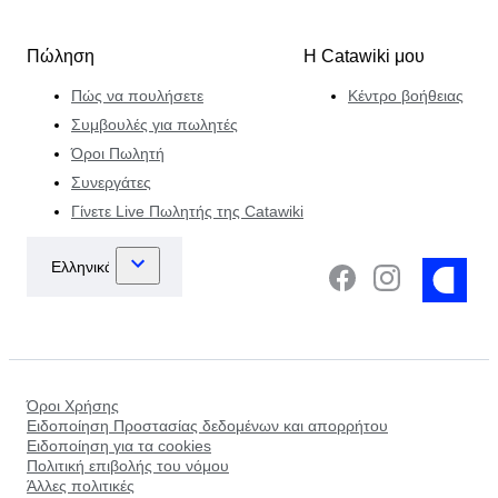
Πώληση
Η Catawiki μου
Πώς να πουλήσετε
Κέντρο βοήθειας
Συμβουλές για πωλητές
Όροι Πωλητή
Συνεργάτες
Γίνετε Live Πωλητής της Catawiki
Όροι Χρήσης
Ειδοποίηση Προστασίας δεδομένων και απορρήτου
Ειδοποίηση για τα cookies
Πολιτική επιβολής του νόμου
Άλλες πολιτικές