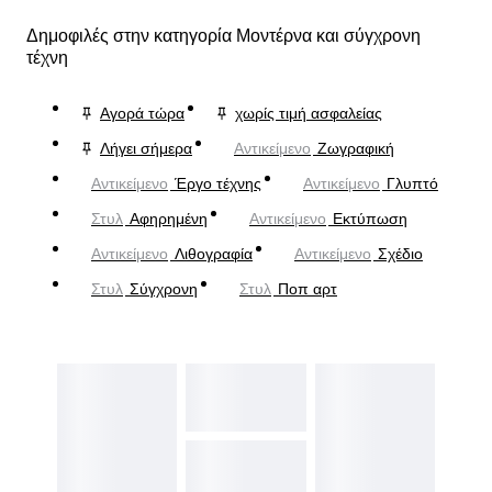
Δημοφιλές στην κατηγορία Μοντέρνα και σύγχρονη
τέχνη
Αγορά τώρα
χωρίς τιμή ασφαλείας
Λήγει σήμερα
Αντικείμενο
Ζωγραφική
Αντικείμενο
Έργο τέχνης
Αντικείμενο
Γλυπτό
Στυλ
Αφηρημένη
Αντικείμενο
Εκτύπωση
Αντικείμενο
Λιθογραφία
Αντικείμενο
Σχέδιο
Στυλ
Σύγχρονη
Στυλ
Ποπ αρτ