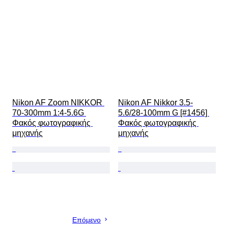
Nikon AF Zoom NIKKOR 
Nikon AF Nikkor 3.5-
70-300mm 1:4-5.6G 
5.6/28-100mm G [#1456] 
Φακός φωτογραφικής 
Φακός φωτογραφικής 
μηχανής
μηχανής
Επόμενο