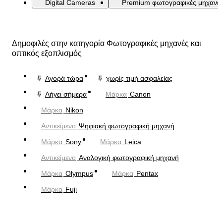
Digital Cameras
Premium φωτογραφικές μηχανέ
Δημοφιλές στην κατηγορία Φωτογραφικές μηχανές και
οπτικός εξοπλισμός
Αγορά τώρα
χωρίς τιμή ασφαλείας
Λήγει σήμερα
Μάρκα
Canon
Μάρκα
Nikon
Αντικείμενο
Ψηφιακή φωτογραφική μηχανή
Μάρκα
Sony
Μάρκα
Leica
Αντικείμενο
Αναλογική φωτογραφική μηχανή
Μάρκα
Olympus
Μάρκα
Pentax
Μάρκα
Fuji