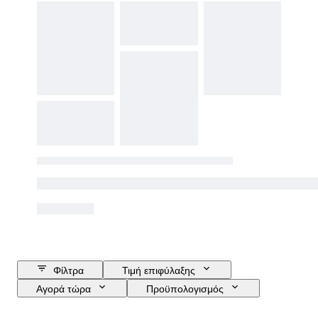
Φίλτρα
Τιμή επιφύλαξης
Αγορά τώρα
Προϋπολογισμός
Ημερομηνία λήξης
Τοποθεσία