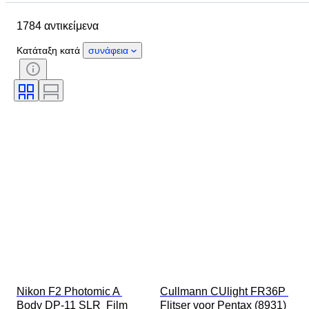
Μάρκα
Αντικείμενο
1784 αντικείμενα
Country of origin
Υλικό
Κατάσταση
Περίοδος
Θέμα
Κατάταξη κατά
συνάφεια
Στυλ
Τεχνική
Έκδοση
Γλώσσα
Τοποθέτηση φακού
Τύπος εγγραφής βίντεο
Τύπος τηλεσκοπίου
Τύπος βιντεοκάμερας
Τύπος μικροσκοπίου
Τύπος κυαλίων
Δοκιμάστηκε και λειτουργεί
Πωλείται από
Εποχή
Film type
Δημιουργός
Nikon F2 Photomic A 
Cullmann CUlight FR36P 
Body DP-11 SLR  Film 
Flitser voor Pentax (8931) 