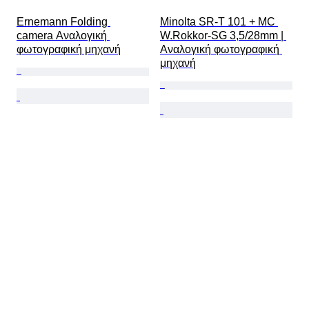
Ernemann Folding 
Minolta SR-T 101 + MC 
camera Αναλογική 
W.Rokkor-SG 3,5/28mm | 
φωτογραφική μηχανή
Αναλογική φωτογραφική 
μηχανή