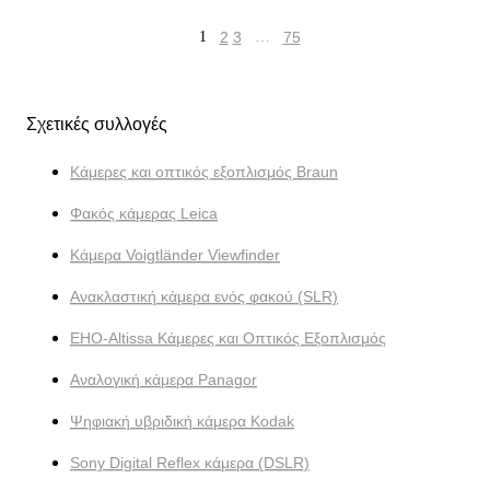
1
2
3
…
75
Σχετικές συλλογές
Κάμερες και οπτικός εξοπλισμός Braun
Φακός κάμερας Leica
Κάμερα Voigtländer Viewfinder
Ανακλαστική κάμερα ενός φακού (SLR)
EHO-Altissa Κάμερες και Οπτικός Εξοπλισμός
Αναλογική κάμερα Panagor
Ψηφιακή υβριδική κάμερα Kodak
Sony Digital Reflex κάμερα (DSLR)