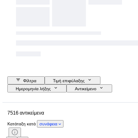
Φίλτρα
Τιμή επιφύλαξης
Ημερομηνία λήξης
Αντικείμενο
Προϋπολογισμός
Μέγεθος
Στυλ
Τεχνική
Καλλιτέχνης
7516 αντικείμενα
Τοποθεσία
Θέμα
Περίοδος
Υπογραφή
Χρώμα
Κατάταξη κατά
συνάφεια
Πωλείται από
Έκδοση