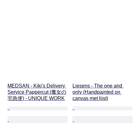
MEDSAN - Kiki's Delivery 
Liesens - The one and 
Service Pappercut (魔女の
only (Handpainted on 
宅急便) - UNIQUE WORK
canvas met lijst)