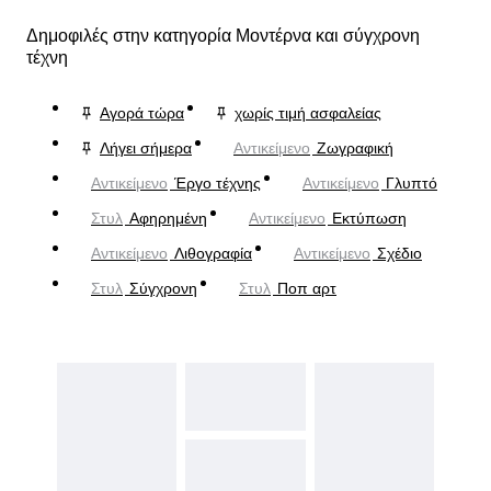
Δημοφιλές στην κατηγορία Μοντέρνα και σύγχρονη
τέχνη
Αγορά τώρα
χωρίς τιμή ασφαλείας
Λήγει σήμερα
Αντικείμενο
Ζωγραφική
Αντικείμενο
Έργο τέχνης
Αντικείμενο
Γλυπτό
Στυλ
Αφηρημένη
Αντικείμενο
Εκτύπωση
Αντικείμενο
Λιθογραφία
Αντικείμενο
Σχέδιο
Στυλ
Σύγχρονη
Στυλ
Ποπ αρτ