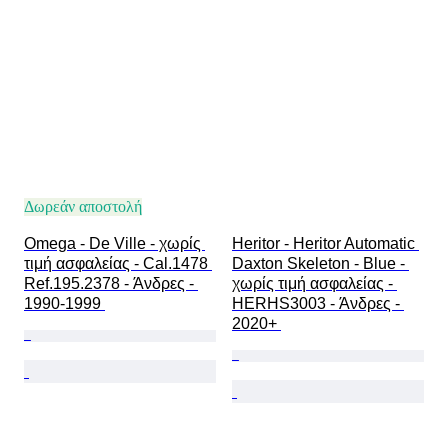
Κίνηση ρολογιού
Λουράκι ρολογιού - υλικό
Εποχή
Μοντέλο
Δωρεάν αποστολή
Omega - De Ville - χωρίς 
Heritor - Heritor Automatic 
τιμή ασφαλείας - Cal.1478 
Daxton Skeleton - Blue - 
Ref.195.2378 - Άνδρες - 
χωρίς τιμή ασφαλείας - 
1990-1999 
HERHS3003 - Άνδρες - 
2020+ 