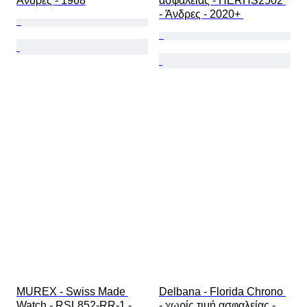
Άνδρες - 1968
ασφαλείας - HERHS2502 
- Άνδρες - 2020+ 
MUREX - Swiss Made 
Delbana - Florida Chrono 
Watch - RSL852-RR-1 - 
- χωρίς τιμή ασφαλείας - 