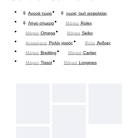
Αγορά τώρα
χωρίς τιμή ασφαλείας
Λήγει σήμερα
Μάρκα
Rolex
Μάρκα
Omega
Μάρκα
Seiko
Αντικείμενο
Ρολόι χειρός
Φύλο
Άνδρες
Μάρκα
Breitling
Μάρκα
Cartier
Μάρκα
Tissot
Μάρκα
Longines