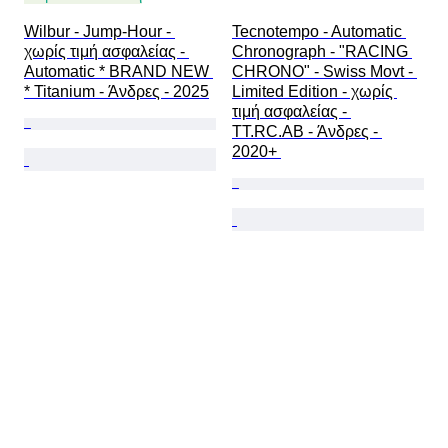
Wilbur - Jump-Hour - 
Tecnotempo - Automatic 
χωρίς τιμή ασφαλείας - 
Chronograph - "RACING 
Automatic * BRAND NEW 
CHRONO" - Swiss Movt - 
* Titanium - Άνδρες - 2025
Limited Edition - χωρίς 
τιμή ασφαλείας - 
TT.RC.AB - Άνδρες - 
2020+ 