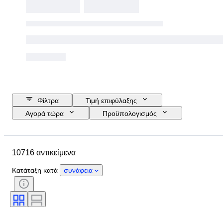
Φίλτρα
Τιμή επιφύλαξης
Αγορά τώρα
Προϋπολογισμός
Ημερομηνία λήξης
Τοποθεσία
Μάρκα
Διάμετρος θήκης
10716 αντικείμενα
Λουράκι ρολογιού - μήκος
Αντικείμενο
Country of origin
Υλικό
Κατάταξη κατά
συνάφεια
Φύλο
Κατάσταση
Έξτρα
Περίοδος
Πιστοποίηση
Θέμα
Δέσιμο
Έκδοση
Γλώσσα
Χρώμα