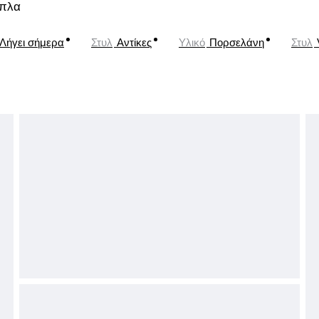
ιπλα
Λήγει σήμερα
Στυλ
Αντίκες
Υλικό
Πορσελάνη
Στυλ