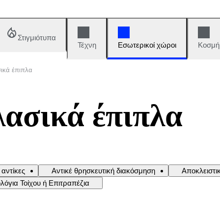
Στιγμιότυπα
Τέχνη
Εσωτερικοί χώροι
Κοσμή
σικά έπιπλα
λασικά έπιπλα
αντίκες
Αντικέ θρησκευτική διακόσμηση
Αποκλειστικ
λόγια Τοίχου ή Επιτραπέζια