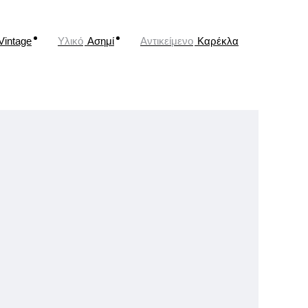
Vintage
Υλικό
Ασημί
Αντικείμενο
Καρέκλα