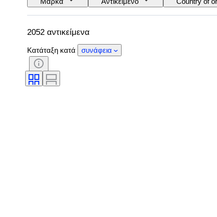
Μάρκα
Αντικείμενο
Country of or
Θέμα
Στυλ
Υπογραφή
Εποχή
Διάμετρος θήκης
Original
2052 αντικείμενα
Κατάταξη κατά
συνάφεια