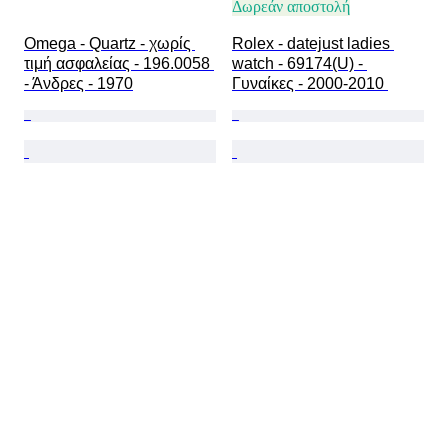
Δωρεάν αποστολή
Omega - Quartz - χωρίς 
Rolex - datejust ladies 
τιμή ασφαλείας - 196.0058 
watch - 69174(U) - 
- Άνδρες - 1970
Γυναίκες - 2000-2010 