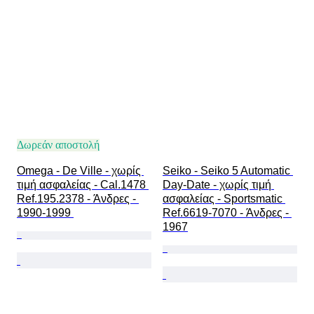
Κίνηση ρολογιού
Λουράκι ρολογιού - υλικό
Εποχή
Μοντέλο
Δωρεάν αποστολή
Omega - De Ville - χωρίς 
Seiko - Seiko 5 Automatic 
τιμή ασφαλείας - Cal.1478 
Day-Date - χωρίς τιμή 
Ref.195.2378 - Άνδρες - 
ασφαλείας - Sportsmatic 
1990-1999 
Ref.6619-7070 - Άνδρες - 
1967