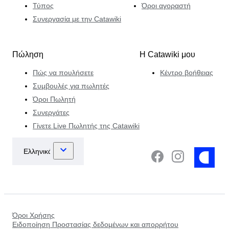
Τύπος
Όροι αγοραστή
Συνεργασία με την Catawiki
Πώληση
Η Catawiki μου
Πώς να πουλήσετε
Κέντρο βοήθειας
Συμβουλές για πωλητές
Όροι Πωλητή
Συνεργάτες
Γίνετε Live Πωλητής της Catawiki
Όροι Χρήσης
Ειδοποίηση Προστασίας δεδομένων και απορρήτου