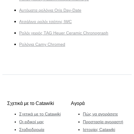
Αυτόματα ρολόγια Oris Day-Date
Ατσάλινο ρολόι τσέπης IWC
Ρολόι χειρός TAG Heuer Ceramic Chronograph
Ρολόγια Camy Chromed
Σχετικά με το Catawiki
Αγορά
Σχετικά με το Catawiki
Πώς να αγοράσετε
Οι ειδικοί μας
Προστασία αγοραστή
Σταδιοδρομία
Ιστορίες Catawiki