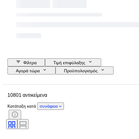
Φίλτρα
Τιμή επιφύλαξης
Αγορά τώρα
Προϋπολογισμός
Ημερομηνία λήξης
Τοποθεσία
Μάρκα
Διάμετρος θήκης
10801 αντικείμενα
Λουράκι ρολογιού - μήκος
Αντικείμενο
Country of origin
Υλικό
Κατάταξη κατά
συνάφεια
Φύλο
Κατάσταση
Έξτρα
Περίοδος
Πιστοποίηση
Θέμα
Δέσιμο
Έκδοση
Γλώσσα
Χρώμα