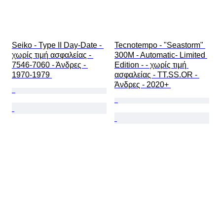
Seiko - Type II Day-Date - 
Tecnotempo - "Seastorm" 
χωρίς τιμή ασφαλείας - 
300M - Automatic- Limited 
7546-7060 - Άνδρες - 
Edition - - χωρίς τιμή 
1970-1979 
ασφαλείας - TT.SS.OR - 
Άνδρες - 2020+ 