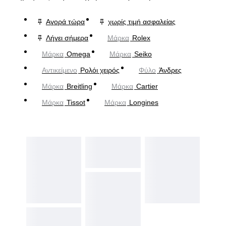
Αγορά τώρα
χωρίς τιμή ασφαλείας
Λήγει σήμερα
Μάρκα
Rolex
Μάρκα
Omega
Μάρκα
Seiko
Αντικείμενο
Ρολόι χειρός
Φύλο
Άνδρες
Μάρκα
Breitling
Μάρκα
Cartier
Μάρκα
Tissot
Μάρκα
Longines