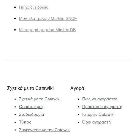
Παιχνίδι ειδώλιο
Μοντέλα τρένων Märklin SNCF
Μεταφορά φορτίου Minitrix DB
Σχετικά με το Catawiki
Αγορά
Σχετικά με το Catawiki
Πώς να αγοράσετε
Οι ειδικοί μας
Προστασία αγοραστή
Σταδιοδρομία
Ιστορίες Catawiki
Τύπος
Όροι αγοραστή
Συνεργασία με την Catawiki