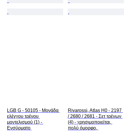
LGB G - 50105 - Μονάδα 
Rivarossi, Atlas H0 - 2197 
ελέγχου τρένου 
/ 2680 / 2681 - Σετ τρένων 
μοντελισμού (1) - 
(4) - χρησιμοποιείται, 
Ενσύρματο 
πολύ όμορφο, 