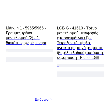
Märklin 1 - 5965/5966 - 
LGB G - 41610 - Τρένο 
Γραμμές τρένου 
μοντελισμού μεταφοράς 
μοντελισμού (2) - 2 
εμπορευμάτων (1) - 
διακόπτες χωρίς κίνηση
Τετραξονικό υψηλό 
ανοικτό φορτηγό με φόρτο 
(βαρέλια λαδιού) αυτόματη 
εκφόρτωση - Fictief LGB
Επόμενο