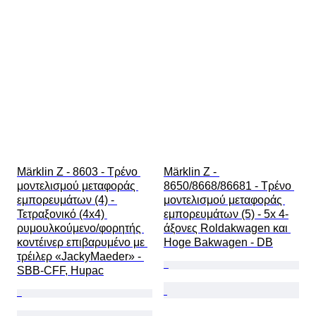
Märklin Z - 8603 - Τρένο 
Märklin Z - 
μοντελισμού μεταφοράς 
8650/8668/86681 - Τρένο 
εμπορευμάτων (4) - 
μοντελισμού μεταφοράς 
Τετραξονικό (4x4) 
εμπορευμάτων (5) - 5x 4-
ρυμουλκούμενο/φορητής 
άξονες Roldakwagen και 
κοντέινερ επιβαρυμένο με 
Hoge Bakwagen - DB
τρέιλερ «JackyMaeder» - 
SBB-CFF, Hupac