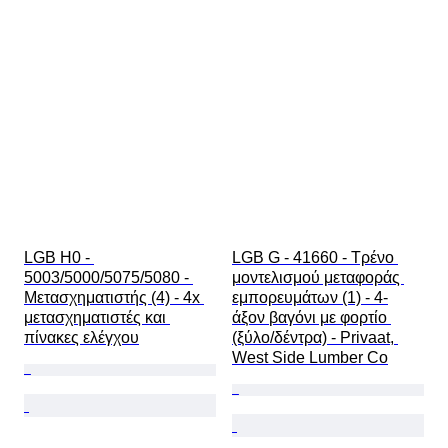
LGB H0 - 
LGB G - 41660 - Τρένο 
5003/5000/5075/5080 - 
μοντελισμού μεταφοράς 
Μετασχηματιστής (4) - 4x 
εμπορευμάτων (1) - 4-
μετασχηματιστές και 
άξον βαγόνι με φορτίο 
πίνακες ελέγχου
(ξύλο/δέντρα) - Privaat, 
West Side Lumber Co