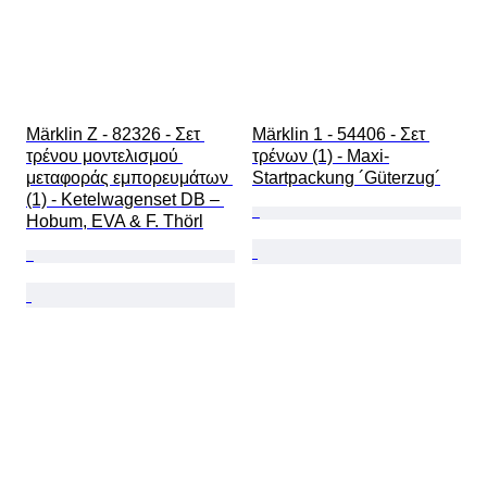
Märklin Z - 82326 - Σετ 
Märklin 1 - 54406 - Σετ 
τρένου μοντελισμού 
τρένων (1) - Maxi-
μεταφοράς εμπορευμάτων 
Startpackung ´Güterzug´
(1) - Ketelwagenset DB – 
Hobum, EVA & F. Thörl