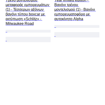
Τρένο μοντελισμού 
Year limited edition - 
μεταφοράς εμπορευμάτων 
Βαγόνι τρένου 
(1) - Τέσσερων αξόνων 
μοντελισμού (1) - Βαγόνι 
βαγόνι τύπου boxcar με 
εμπορευματοφόρο με 
εκτύπωση «Schlitz» - 
αυτοκίνητο Alpha
Milwaukee Road