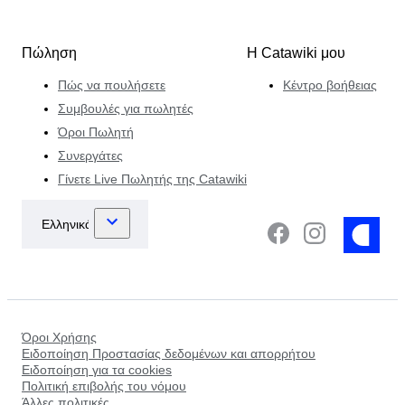
Πώληση
Η Catawiki μου
Πώς να πουλήσετε
Κέντρο βοήθειας
Συμβουλές για πωλητές
Όροι Πωλητή
Συνεργάτες
Γίνετε Live Πωλητής της Catawiki
Όροι Χρήσης
Ειδοποίηση Προστασίας δεδομένων και απορρήτου
Ειδοποίηση για τα cookies
Πολιτική επιβολής του νόμου
Άλλες πολιτικές