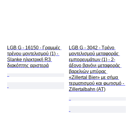
LGB G - 16150 - Γραμμές 
LGB G - 3042 - Τρένο 
τρένου μοντελισμού (1) - 
μοντελισμού μεταφοράς 
Slanke ηλεκτρική R3 
εμπορευμάτων (1) - 2-
διακόπτης αριστερά
άξονο βαγόνι μεταφοράς 
βαρελιών μπύρας 
«Zillertal Bier» με σήμα 
τερματισμού και φωτισμό - 
Zillertalbahn (AT)