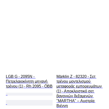
LGB G - 2095N - 
Märklin Z - 82320 - Σετ 
Πετρελαιοκίνητη μηχανή 
τρένου μοντελισμού 
τρένου (1) - Rh 2095 - ÖBB
μεταφοράς εμπορευμάτων 
(1) - Αποκλειστικό σετ 
βαγονιών δεξαμενών 
"MARTHA" – Αυστρία 
Βιέννη