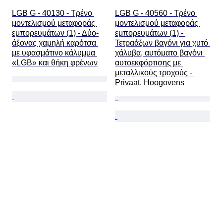
LGB G - 40130 - Τρένο 
LGB G - 40560 - Τρένο 
μοντελισμού μεταφοράς 
μοντελισμού μεταφοράς 
εμπορευμάτων (1) - Δύο-
εμπορευμάτων (1) - 
άξονας χαμηλή καρότσα 
Τετραάξων βαγόνι για χυτό 
με υφασμάτινο κάλυμμα 
χάλυβα, αυτόματο βαγόνι 
«LGB» και θήκη φρένων
αυτοεκφόρτισης με 
μεταλλικούς τροχούς - 
Privaat, Hoogovens