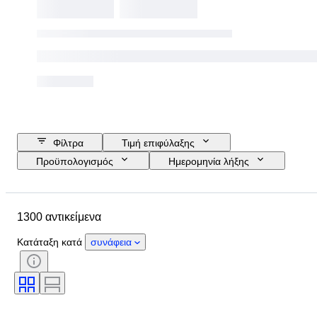
Φίλτρα
Τιμή επιφύλαξης
Προϋπολογισμός
Ημερομηνία λήξης
Τοποθεσία
Μάρκα
Αντικείμενο
Country of origin
1300 αντικείμενα
Υλικό
Κατάσταση
Έξτρα
Περίοδος
Θέμα
Στυλ
Κατάταξη κατά
συνάφεια
Χρώμα
Κλίμακα
Έλεγχος
Τροφοδοσία
Εταιρεία σιδηροδρόμων
Εποχή
Original/ Replica