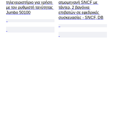
τηλεχειριστήριο για χρήση 
ατμομηχανή SNCF με 
με τον ρυθμιστή ταχύτητας 
τάντερ, 2 βαγόνια 
Jumbo 50100
επιβατών σε εφεδρικές 
συσκευασίες - SNCF, DB