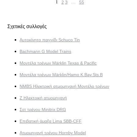
1
2
3
…
55
Σχετικές συλλογές
Αυτοκίνητο παιχνίδι Schuco Tin
Bachmann G Model Trains
Μοντέλα τρένων Märklin Texas & Pacific
Μοντέλα τρένων Märklin/Hamo K.Bay.Sts.B
NMBS Ηλεκτρική ατμομηχανή Μοντέλο τρένων
Z Ηλεκτρική ατμομηχανή
Σετ τρένου Minitrix DRG
Επιβατική άμαξα Lima SBB-CFF
Ατμομηχανή τρένου Hornby Model