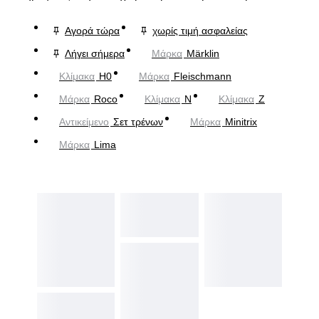
Αγορά τώρα
χωρίς τιμή ασφαλείας
Λήγει σήμερα
Μάρκα
Märklin
Κλίμακα
H0
Μάρκα
Fleischmann
Μάρκα
Roco
Κλίμακα
N
Κλίμακα
Z
Αντικείμενο
Σετ τρένων
Μάρκα
Minitrix
Μάρκα
Lima