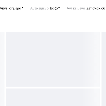
Λήγει σήμερα
Αντικείμενο
Βάζο
Αντικείμενο
Σετ σκακιού