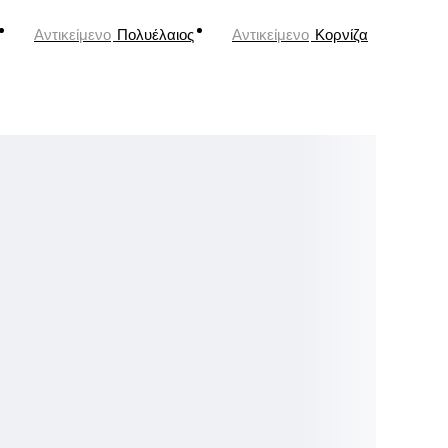
Αντικείμενο
Πολυέλαιος
Αντικείμενο
Κορνίζα