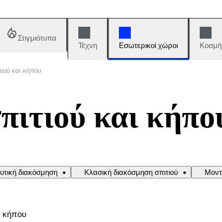
Στιγμιότυπα
Τέχνη
Εσωτερικοί χώροι
Κοσμή
ιού και κήπου
πιτιού και κήπο
υτική διακόσμηση
Κλασική διακόσμηση σπιτιού
Μοντ
ι κήπου