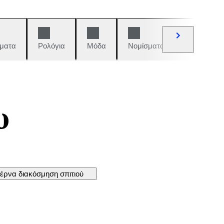
ματα
Ρολόγια
Μόδα
Νομίσματα και γραμματόση
υ
έρνα διακόσμηση σπιτιού