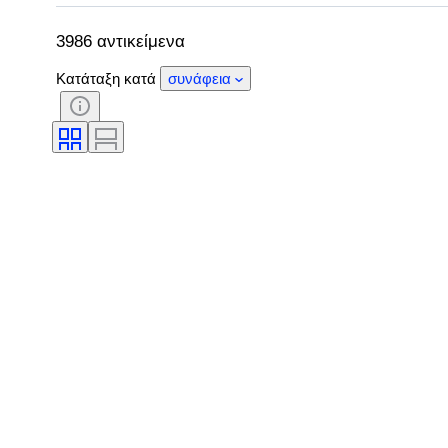
Πιστοποίηση
Στυλ
Τεχνική
Treatment
Original/ Replica
Powe
3986 αντικείμενα
Κατάταξη κατά
συνάφεια