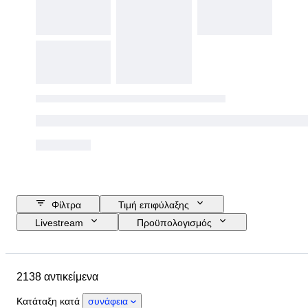
Φίλτρα
Τιμή επιφύλαξης
Livestream
Προϋπολογισμός
Ημερομηνία λήξης
Τοποθεσία
Αντικείμενο
Country of origin
2138 αντικείμενα
Υλικό
Κατάσταση
Πιστοποίηση
Θέμα
Κατάταξη κατά
συνάφεια