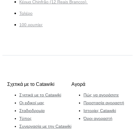
Κέρμα Chinfrão (12 Reais Brancos).
Ταλέρο
100 ρουπίες
Σχετικά με το Catawiki
Αγορά
Σχετικά με το Catawiki
Πώς να αγοράσετε
Οι ειδικοί μας
Προστασία αγοραστή
Σταδιοδρομία
Ιστορίες Catawiki
Τύπος
Όροι αγοραστή
Συνεργασία με την Catawiki