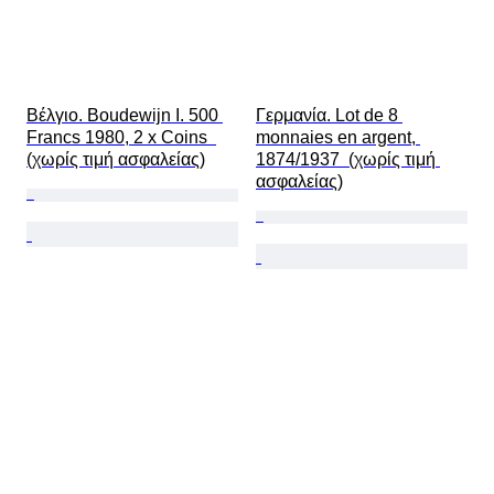
Βέλγιο. Boudewijn I. 500 
Γερμανία. Lot de 8 
Francs 1980, 2 x Coins  
monnaies en argent, 
(χωρίς τιμή ασφαλείας)
1874/1937  (χωρίς τιμή 
ασφαλείας)