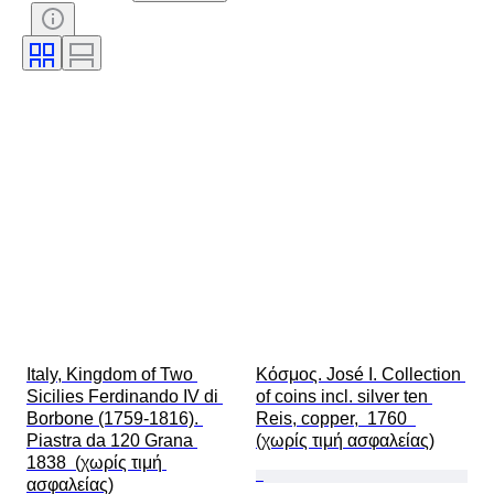
Υπογραφή
Νόμισμα
Τύπος νομίσματος
Ruler/εποχή
Εποχή
Καλλιτέχνης
Italy, Kingdom of Two 
Κόσμος. José I. Collection 
Sicilies Ferdinando IV di 
of coins incl. silver ten 
Borbone (1759-1816). 
Reis, copper,  1760  
Piastra da 120 Grana 
(χωρίς τιμή ασφαλείας)
1838  (χωρίς τιμή 
ασφαλείας)