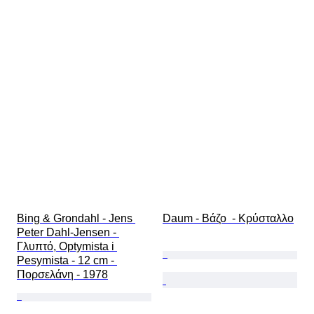
Bing & Grondahl - Jens 
Daum - Βάζο  - Κρύσταλλο
Peter Dahl-Jensen - 
Γλυπτό, Optymista i 
Pesymista - 12 cm - 
Πορσελάνη - 1978