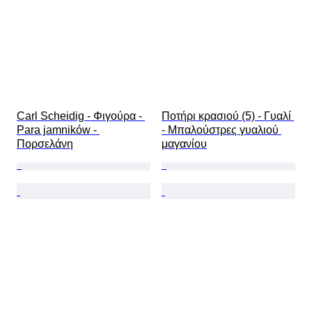
Carl Scheidig - Φιγούρα - 
Ποτήρι κρασιού (5) - Γυαλί 
Para jamników - 
- Μπαλούστρες γυαλιού 
Πορσελάνη
μαγανίου