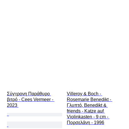
Σύγχρονη Παράθυρο 
Villeroy & Boch - 
βιτρό - Cees Vermeer - 
Rosemarie Benedikt - 
2023 
Γλυπτό, Benedikt & 
friends - Katze auf 
Violinkasten - 9 cm - 
Πορσελάνη - 1996