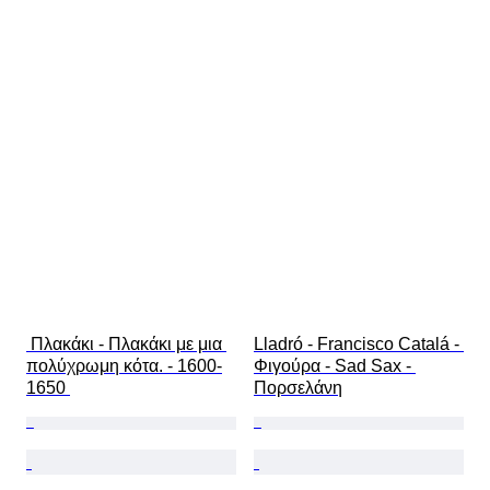
 Πλακάκι - Πλακάκι με μια 
Lladró - Francisco Catalá - 
πολύχρωμη κότα. - 1600-
Φιγούρα - Sad Sax - 
1650 
Πορσελάνη