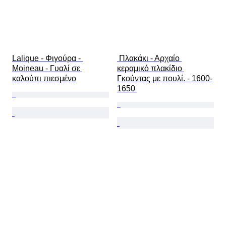
Lalique - Φιγούρα - 
 Πλακάκι - Αρχαίο 
Moineau - Γυαλί σε 
κεραμικό πλακίδιο 
καλούπι πιεσμένο
Γκούντας με πουλί. - 1600-
1650 