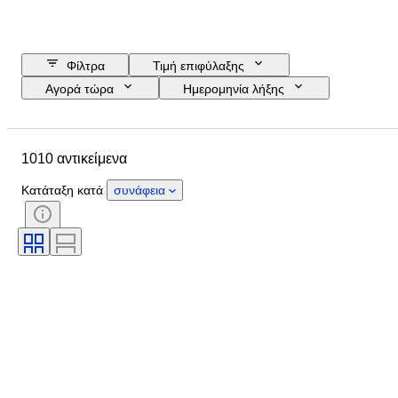
Φίλτρα
Τιμή επιφύλαξης
Αγορά τώρα
Ημερομηνία λήξης
Προϋπολογισμός
Τοποθεσία
Μέγεθος
Διαστάσεις
Μάρκα
1010 αντικείμενα
Αντικείμενο
Country of origin
Υλικό
Φύλο
Κατάσταση
Κατάταξη κατά
συνάφεια
Περίοδος
Πιστοποίηση
Λεπττότητα
Θέμα
Στυλ
Υπογραφή
Έκδοση
Χρώμα
Καλλιτέχνης
Decor
Πωλείται από
Original/ Replica
Εποχή
Δημιουργός
Μοντέλο