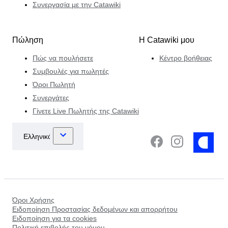
Συνεργασία με την Catawiki
Πώληση
Η Catawiki μου
Πώς να πουλήσετε
Κέντρο βοήθειας
Συμβουλές για πωλητές
Όροι Πωλητή
Συνεργάτες
Γίνετε Live Πωλητής της Catawiki
Όροι Χρήσης
Ειδοποίηση Προστασίας δεδομένων και απορρήτου
Ειδοποίηση για τα cookies
Πολιτική επιβολής του νόμου