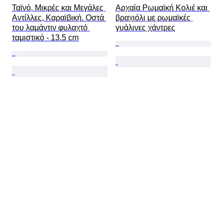
Ταϊνό, Μικρές και Μεγάλες 
Αρχαία Ρωμαϊκή Κολιέ και 
Αντίλλες, Καραϊβική. Οστά 
βραχιόλι με ρωμαϊκές 
του λαμάντιν φυλαχτό 
γυάλινες χάντρες
ταμιστικό - 13.5 cm