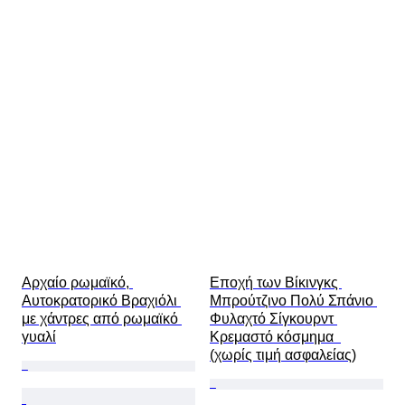
Αρχαίο ρωμαϊκό, 
Εποχή των Βίκινγκς 
Αυτοκρατορικό Βραχιόλι 
Μπρούτζινο Πολύ Σπάνιο 
με χάντρες από ρωμαϊκό 
Φυλαχτό Σίγκουρντ 
γυαλί
Κρεμαστό κόσμημα  
(χωρίς τιμή ασφαλείας)