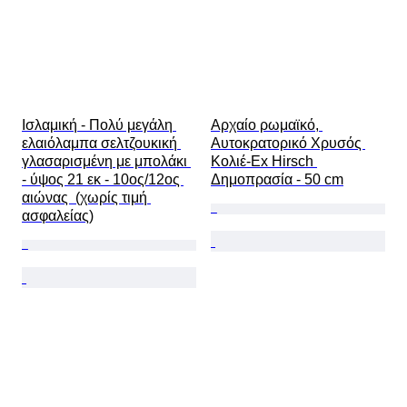
Ισλαμική - Πολύ μεγάλη 
Αρχαίο ρωμαϊκό, 
ελαιόλαμπα σελτζουκική 
Αυτοκρατορικό Χρυσός 
γλασαρισμένη με μπολάκι 
Κολιέ-Ex Hirsch 
- ύψος 21 εκ - 10ος/12ος 
Δημοπρασία - 50 cm
αιώνας  (χωρίς τιμή 
ασφαλείας)