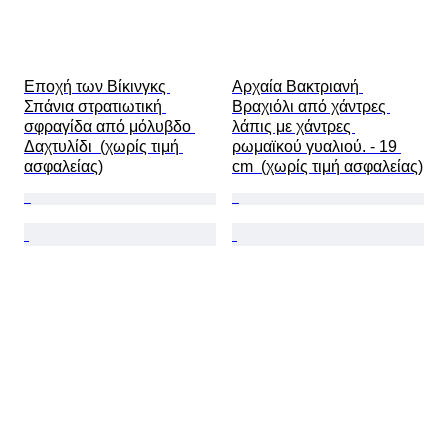
Εποχή των Βίκινγκς 
Αρχαία Βακτριανή 
Σπάνια στρατιωτική 
Βραχιόλι από χάντρες 
σφραγίδα από μόλυβδο 
λάπις με χάντρες 
Δαχτυλίδι  (χωρίς τιμή 
ρωμαϊκού γυαλιού. - 19 
ασφαλείας)
cm  (χωρίς τιμή ασφαλείας)