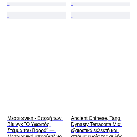
Μεσαιωνική - Εποχή των 
Ancient Chinese, Tang 
Βίκινγκ "Ο Υφαντός 
Dynasty Terracotta Μια 
Στέμμα του Βορρά" — 
εξαιρετικά εκλεκτή και 
Μεσαιωνικό μπρούντζινο 
σπάνια κυρία της αυλής 