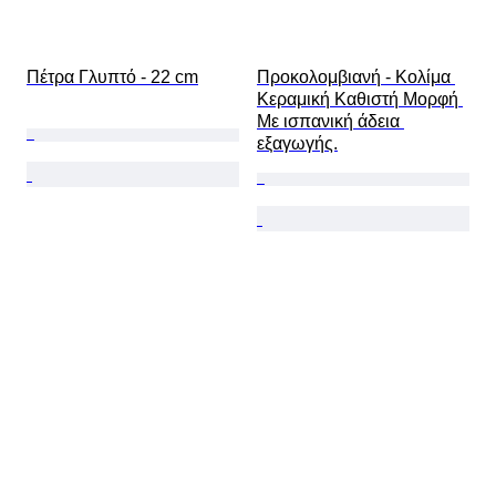
Πέτρα Γλυπτό - 22 cm
Προκολομβιανή - Κολίμα 
Κεραμική Καθιστή Μορφή 
Με ισπανική άδεια 
εξαγωγής.