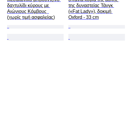
δαχτυλίδι κύρους με 
της δυναστείας Τάνγκ 
Αιώνιους Κόμβους  
(«Fat Lady»), δοκιμή 
(χωρίς τιμή ασφαλείας)
Oxford - 33 cm