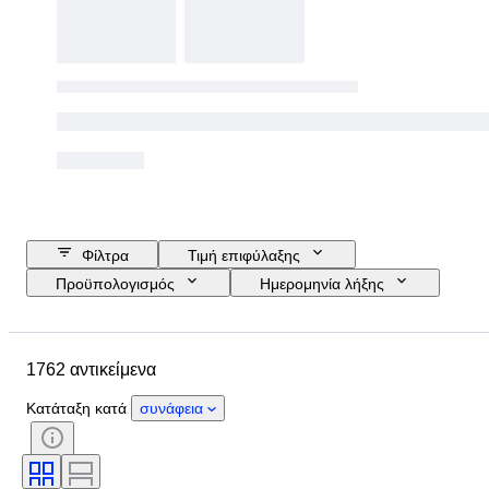
Φίλτρα
Τιμή επιφύλαξης
Προϋπολογισμός
Ημερομηνία λήξης
Τοποθεσία
Μέγεθος
Διαστάσεις
Αντικείμενο
1762 αντικείμενα
Country of origin
Υλικό
Φύλο
Κατάσταση
Περίοδος
Κατάταξη κατά
συνάφεια
Πιστοποίηση
Θέμα
Στυλ
Υπογραφή
Χρώμα
Νόμισμα
Καλλιτέχνης
Μέγεθος στο αντικείμενο