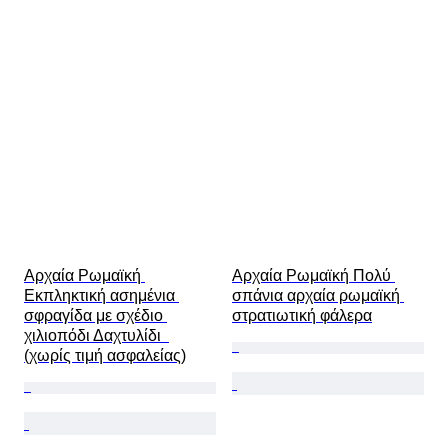
Πολιτισμός
Τύποι αρχαιολογίας
Εποχή
Original/ Replica
Δείγμα
Προέλευση
Αρχαία Ρωμαϊκή 
Αρχαία Ρωμαϊκή Πολύ 
Εκπληκτική ασημένια 
σπάνια αρχαία ρωμαϊκή 
σφραγίδα με σχέδιο 
στρατιωτική φάλερα
χιλιοπόδι Δαχτυλίδι  
(χωρίς τιμή ασφαλείας)