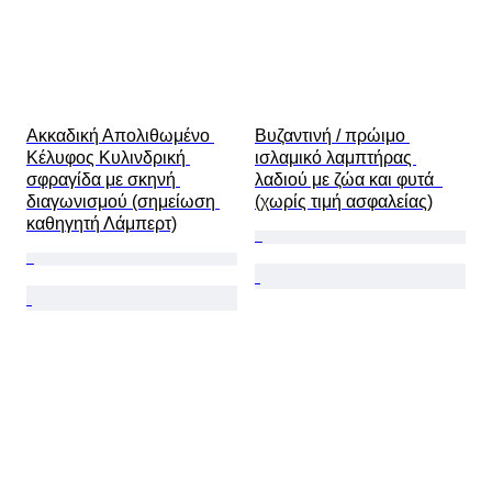
Ακκαδική Απολιθωμένο 
Βυζαντινή / πρώιμο 
Κέλυφος Κυλινδρική 
ισλαμικό λαμπτήρας 
σφραγίδα με σκηνή 
λαδιού με ζώα και φυτά  
διαγωνισμού (σημείωση 
(χωρίς τιμή ασφαλείας)
καθηγητή Λάμπερτ)