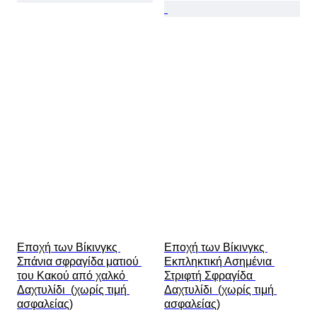
Εποχή των Βίκινγκς 
Εποχή των Βίκινγκς 
Σπάνια σφραγίδα ματιού 
Εκπληκτική Ασημένια 
του Κακού από χαλκό 
Στριφτή Σφραγίδα 
Δαχτυλίδι  (χωρίς τιμή 
Δαχτυλίδι  (χωρίς τιμή 
ασφαλείας)
ασφαλείας)