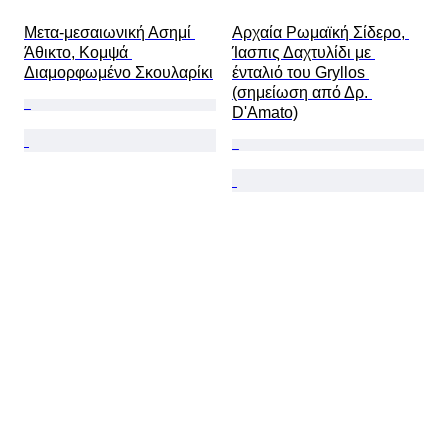
Μετα-μεσαιωνική Ασημί 
Αρχαία Ρωμαϊκή Σίδερο, 
Άθικτο, Κομψά 
Ίασπις Δαχτυλίδι με 
Διαμορφωμένο Σκουλαρίκι
ένταλιό του Gryllos 
(σημείωση από Δρ. 
D'Amato)