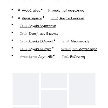
Αγορά τώρα
χωρίς τιμή ασφαλείας
Λήγει σήμερα
Στυλ
Αρχαία Ρωμαϊκή
Στυλ
Αρχαία Αιγυπτιακή
Στυλ
Εποχή των Βίκινγκς
Στυλ
Αρχαία Ελληνική
Στυλ
Μεσαιωνική
Στυλ
Αρχαία Κινέζικη
Αντικείμενο
Αρχαιολογία
Αντικείμενο
Δαχτυλίδι
Στυλ
Βυζαντινή