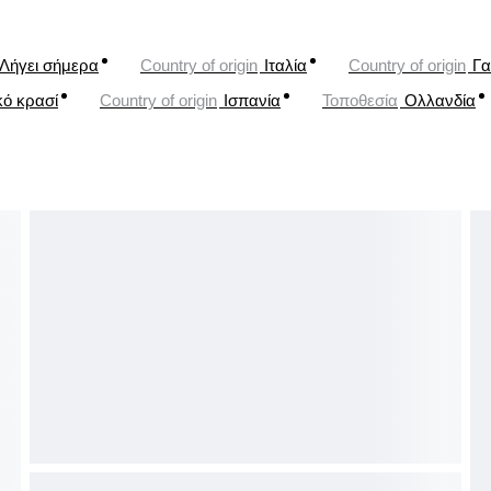
Λήγει σήμερα
Country of origin
Ιταλία
Country of origin
Γα
κό κρασί
Country of origin
Ισπανία
Τοποθεσία
Ολλανδία