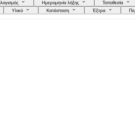
λογισμός
Ημερομηνία λήξης
Τοποθεσία
Υλικό
Κατάσταση
Έξτρα
Πε
ασιού
Wine Fill Level
Ταξινόμηση κρασιών