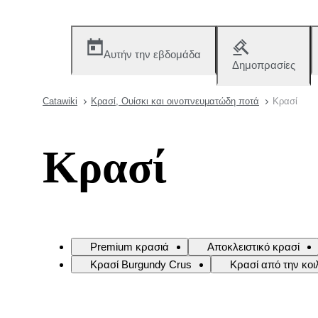
Αυτήν την εβδομάδα
Δημοπρασίες
Catawiki
Κρασί, Ουίσκι και οινοπνευματώδη ποτά
Κρασί
Κρασί
Premium κρασιά
Αποκλειστικό κρασί
Κρασί Burgundy Crus
Κρασί από την κο