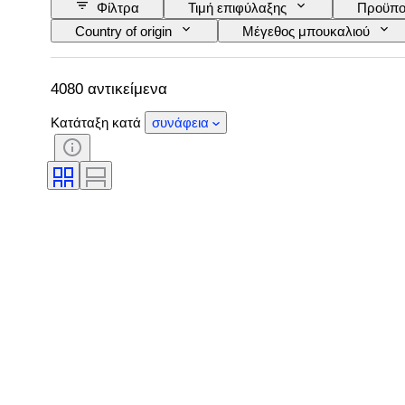
Φίλτρα
Τιμή επιφύλαξης
Προϋπο
Country of origin
Μέγεθος μπουκαλιού
Περιοχή κρασιού
Επωνυμία/ταξινόμηση κρ
4080 αντικείμενα
Κατάταξη κατά
συνάφεια