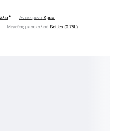
λλία
Αντικείμενο
Κρασί
Μέγεθος μπουκαλιού
Bottles (0.75L)