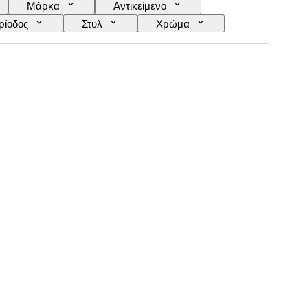
Μάρκα
Αντικείμενο
ρίοδος
Στυλ
Χρώμα
Ποικιλίες σταφυλιών
Εποχή