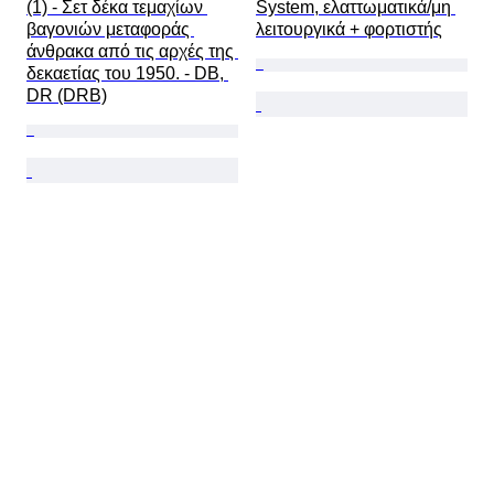
(1) - Σετ δέκα τεμαχίων 
System, ελαττωματικά/μη 
βαγονιών μεταφοράς 
λειτουργικά + φορτιστής
άνθρακα από τις αρχές της 
δεκαετίας του 1950. - DB, 
DR (DRB)