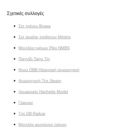
Σχετικές συλλογές
Σετ τρένου Brawa
Σετ άμαξας επιβατών Minitrix
Μοντέλα τρένων Piko NMBS
Παιχνίδι Taiyo Tin
Roco ÖBB Ηλεκτρική ατμομηχανή
Ατμομηχανή Trix Steam
Λεωφορείο Hachette Model
Γέφυρες
Trix DB Railcar
Μοντέλο φωτισμού τρένου