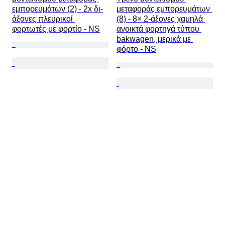
εμπορευμάτων (2) - 2x δι-
μεταφοράς εμπορευμάτων 
άξονες πλευρικοί 
(8) - 8× 2-άξονες χαμηλά 
φορτωτές με φορτίο - NS
ανοικτά φορτηγά τύπου 
bakwagen, μερικά με 
φόρτο - NS