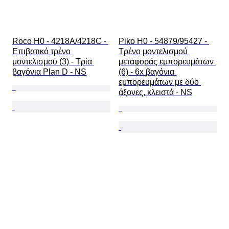
Roco H0 - 4218A/4218C - 
Piko H0 - 54879/95427 - 
Επιβατικό τρένο 
Τρένο μοντελισμού 
μοντελισμού (3) - Τρία 
μεταφοράς εμπορευμάτων 
βαγόνια Plan D - NS
(6) - 6x βαγόνια 
εμπορευμάτων με δύο 
άξονες, κλειστά - NS