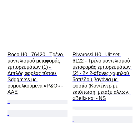
Roco H0 - 76420 - Τρένο 
Rivarossi H0 - Uit set 
μοντελισμού μεταφοράς 
6122 - Τρένο μοντελισμού 
εμπορευμάτων (1) - 
μεταφοράς εμπορευμάτων 
Διπλός φορέας τύπου 
(2) - 2× 2-άξονες χαμηλού 
Sdggmrss με 
δαπέδου βαγόνια με 
ρυμουλκούμενα «P&O» - 
φορτίο (Κοντέινερ με 
AAE
εκτύπωση, μεταξύ άλλων, 
«Bell» και - NS