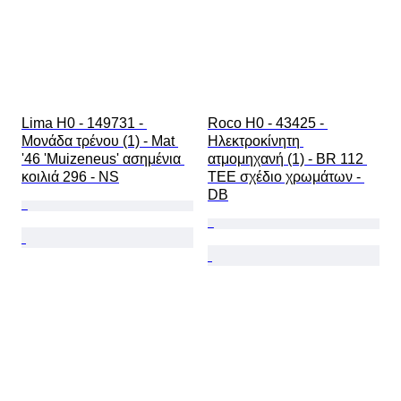
Lima H0 - 149731 - 
Roco H0 - 43425 - 
Μονάδα τρένου (1) - Mat 
Ηλεκτροκίνητη 
'46 'Muizeneus' ασημένια 
ατμομηχανή (1) - BR 112 
κοιλιά 296 - NS
TEE σχέδιο χρωμάτων - 
DB