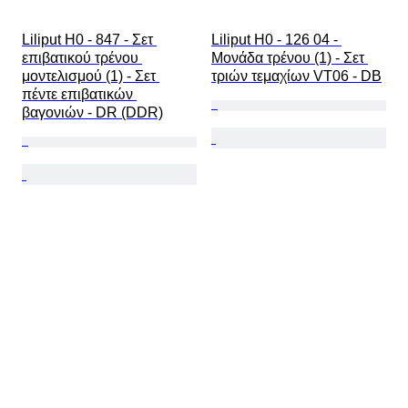
Liliput H0 - 847 - Σετ 
Liliput H0 - 126 04 - 
επιβατικού τρένου 
Μονάδα τρένου (1) - Σετ 
μοντελισμού (1) - Σετ 
τριών τεμαχίων VT06 - DB
πέντε επιβατικών 
βαγονιών - DR (DDR)