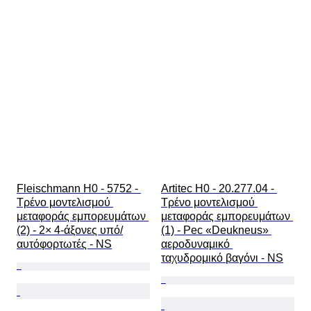
Fleischmann H0 - 5752 - 
Artitec H0 - 20.277.04 - 
Τρένο μοντελισμού 
Τρένο μοντελισμού 
μεταφοράς εμπορευμάτων 
μεταφοράς εμπορευμάτων 
(2) - 2× 4-άξονες υπό/
(1) - Pec «Deukneus» 
αυτόφορτωτές - NS
αεροδυναμικό 
ταχυδρομικό βαγόνι - NS