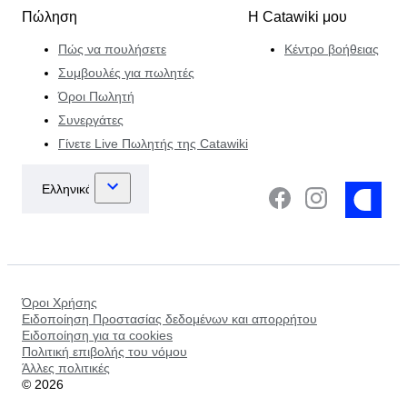
Πώληση
Η Catawiki μου
Πώς να πουλήσετε
Κέντρο βοήθειας
Συμβουλές για πωλητές
Όροι Πωλητή
Συνεργάτες
Γίνετε Live Πωλητής της Catawiki
Όροι Χρήσης
Ειδοποίηση Προστασίας δεδομένων και απορρήτου
Ειδοποίηση για τα cookies
Πολιτική επιβολής του νόμου
Άλλες πολιτικές
©
2026