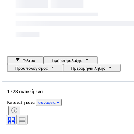
Φίλτρα
Τιμή επιφύλαξης
Προϋπολογισμός
Ημερομηνία λήξης
Τοποθεσία
Μάρκα
Αντικείμενο
Country of origin
1728 αντικείμενα
Υλικό
Κατάσταση
Έξτρα
Περίοδος
Θέμα
Στυλ
Κατάταξη κατά
συνάφεια
Χρώμα
Κλίμακα
Έλεγχος
Τροφοδοσία
Εταιρεία σιδηροδρόμων
Εποχή
Original/ Replica