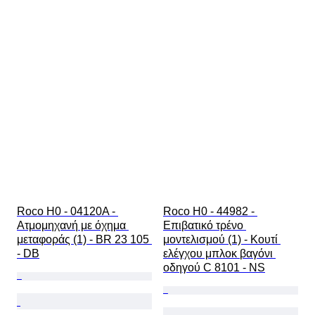
Roco H0 - 04120A - 
Roco H0 - 44982 - 
Ατμομηχανή με όχημα 
Επιβατικό τρένο 
μεταφοράς (1) - BR 23 105 
μοντελισμού (1) - Κουτί 
- DB
ελέγχου μπλοκ βαγόνι 
οδηγού C 8101 - NS