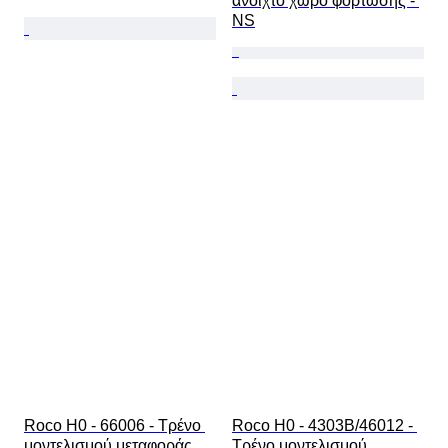
ανοιχτό χώρο φόρτωσης - 
NS
Roco H0 - 66006 - Τρένο 
Roco H0 - 4303B/46012 - 
μοντελισμού μεταφοράς 
Τρένο μοντελισμού 