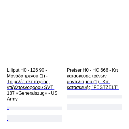
Liliput H0 - 126 90 - 
Preiser H0 - HO 666 - Κιτ 
Μονάδα τρένου (1) - 
κατασκευής τρένων 
Τριμελές σετ ταχείας 
μοντελισμού (1) - Κιτ 
ντιζελτρενοφόρου SVT 
κατασκευής "FESTZELT"
137 «Generalszug» - US 
Army