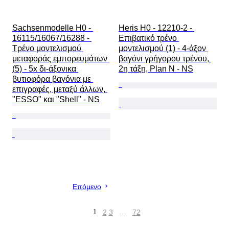
Sachsenmodelle H0 - 
Heris H0 - 12210-2 - 
16115/16067/16288 - 
Επιβατικό τρένο 
Τρένο μοντελισμού 
μοντελισμού (1) - 4-άξον 
μεταφοράς εμπορευμάτων 
βαγόνι γρήγορου τρένου, 
(5) - 5x δι-άξονικα 
2η τάξη, Plan N - NS
βυτιοφόρα βαγόνια με 
επιγραφές, μεταξύ άλλων, 
"ESSO" και "Shell" - NS
Επόμενο
1
2
3
…
72