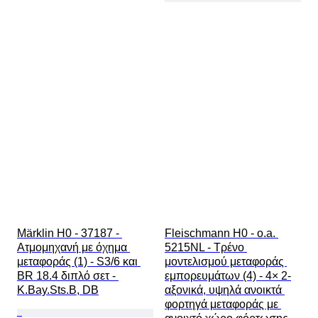
Märklin H0 - 37187 - 
Fleischmann H0 - o.a. 
Ατμομηχανή με όχημα 
5215NL - Τρένο 
μεταφοράς (1) - S3/6 και 
μοντελισμού μεταφοράς 
BR 18.4 διπλό σετ - 
εμπορευμάτων (4) - 4× 2-
K.Bay.Sts.B, DB
αξονικά, υψηλά ανοικτά 
φορτηγά μεταφοράς με 