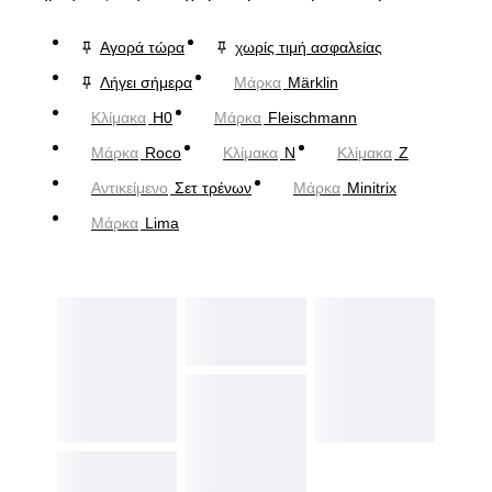
Αγορά τώρα
χωρίς τιμή ασφαλείας
Λήγει σήμερα
Μάρκα
Märklin
Κλίμακα
H0
Μάρκα
Fleischmann
Μάρκα
Roco
Κλίμακα
N
Κλίμακα
Z
Αντικείμενο
Σετ τρένων
Μάρκα
Minitrix
Μάρκα
Lima