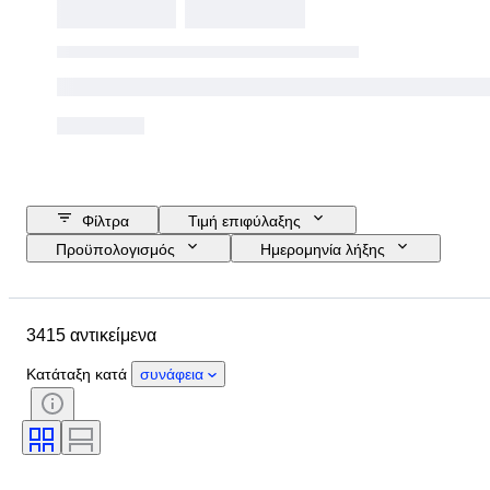
Φίλτρα
Τιμή επιφύλαξης
Προϋπολογισμός
Ημερομηνία λήξης
Τοποθεσία
Διαστάσεις
Μάρκα
Μέγεθος ρούχου
3415 αντικείμενα
Αντικείμενο
Country of origin
Υλικό
Φύλο
Κατάσταση
Κατάταξη κατά
συνάφεια
Πιστοποίηση
Χρώμα
Περιλαμβάνονται αξεσουάρ
Μοτίβο
Εποχή
Μέγεθος στο αντικείμενο
Μοντέλο
Μέγεθος παπουτσιού