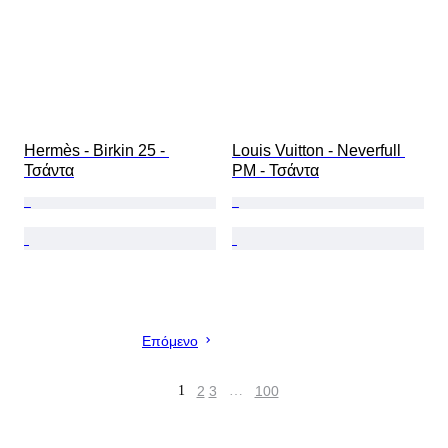
Hermès - Birkin 25 - 
Louis Vuitton - Neverfull 
Τσάντα
PM - Τσάντα
Επόμενο
1
2
3
…
100