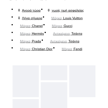
Αγορά τώρα
χωρίς τιμή ασφαλείας
Λήγει σήμερα
Μάρκα
Louis Vuitton
Μάρκα
Chanel
Μάρκα
Gucci
Μάρκα
Hermès
Αντικείμενο
Τσάντα
Μάρκα
Prada
Αντικείμενο
Τσάντα
Μάρκα
Christian Dior
Μάρκα
Fendi