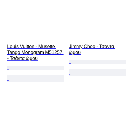
Louis Vuitton - Musette 
Jimmy Choo - Τσάντα 
Tango Monogram M51257 
ώμου
- Τσάντα ώμου