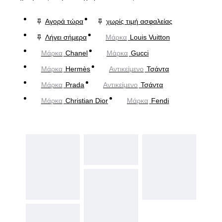
Αγορά τώρα
χωρίς τιμή ασφαλείας
Λήγει σήμερα
Μάρκα
Louis Vuitton
Μάρκα
Chanel
Μάρκα
Gucci
Μάρκα
Hermès
Αντικείμενο
Τσάντα
Μάρκα
Prada
Αντικείμενο
Τσάντα
Μάρκα
Christian Dior
Μάρκα
Fendi