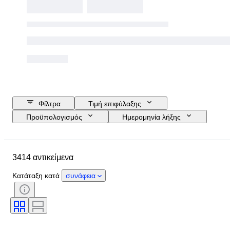
Φίλτρα
Τιμή επιφύλαξης
Προϋπολογισμός
Ημερομηνία λήξης
Τοποθεσία
Διαστάσεις
Μάρκα
Μέγεθος ρούχου
3414 αντικείμενα
Αντικείμενο
Country of origin
Υλικό
Φύλο
Κατάσταση
Κατάταξη κατά
συνάφεια
Πιστοποίηση
Χρώμα
Περιλαμβάνονται αξεσουάρ
Μοτίβο
Εποχή
Μέγεθος στο αντικείμενο
Μοντέλο
Μέγεθος παπουτσιού