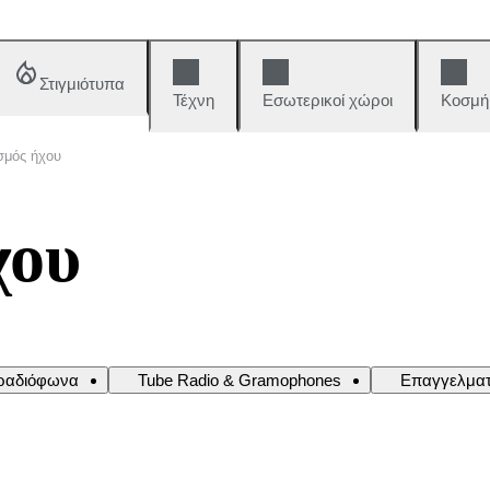
Στιγμιότυπα
Τέχνη
Εσωτερικοί χώροι
Κοσμή
σμός ήχου
χου
 ραδιόφωνα
Tube Radio & Gramophones
Επαγγελματ