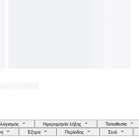
λογισμός
Ημερομηνία λήξης
Τοποθεσία
ση
Έξτρα
Περίοδος
Στυλ