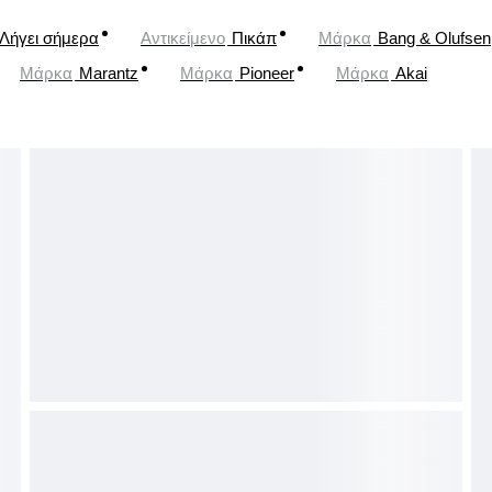
Λήγει σήμερα
Αντικείμενο
Πικάπ
Μάρκα
Bang & Olufsen
Μάρκα
Marantz
Μάρκα
Pioneer
Μάρκα
Akai