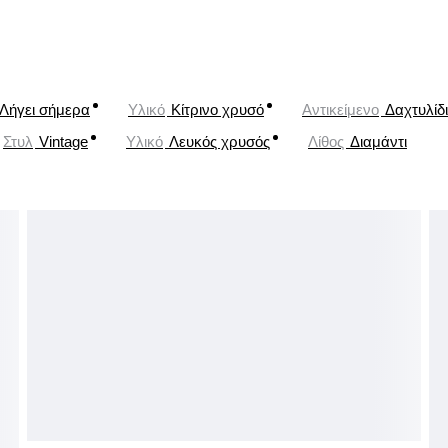
Λήγει σήμερα
Υλικό
Κίτρινο χρυσό
Αντικείμενο
Δαχτυλίδι
Στυλ
Vintage
Υλικό
Λευκός χρυσός
Λίθος
Διαμάντι