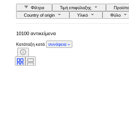
Φίλτρα
Τιμή επιφύλαξης
Προϋπο
Country of origin
Υλικό
Φύλο
Καθαρότητα
Βαθμίδα χρώματος
Τύπος διαμαντιού
Λάμψη μαργαριταριού
10100 αντικείμενα
Κατάταξη κατά
συνάφεια