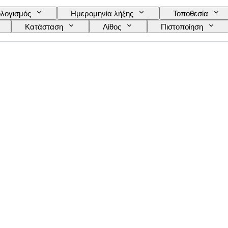
λογισμός
Ημερομηνία λήξης
Τοποθεσία
Κατάσταση
Λίθος
Πιστοποίηση
Ακριβές χρώμα
Μέγεθος στο αντικείμενο
Δι
Εποχή
Ένταση φαντεζί χρώματος
Φ