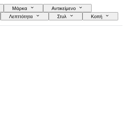
Μάρκα
Αντικείμενο
Λεπττότητα
Στυλ
Κοπή
αφάνεια πολύτιμων λίθων
Treatment
αντεζί χρωματικός τόνος