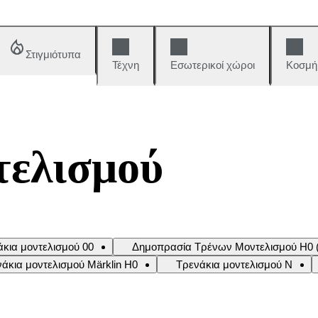
Στιγμιότυπα
Τέχνη
Εσωτερικοί χώροι
Κοσμή
τελισμού
άκια μοντελισμού 00
Δημοπρασία Τρένων Μοντελισμού H0 (
άκια μοντελισμού Märklin H0
Τρενάκια μοντελισμού Ν