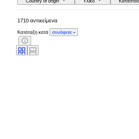
Country of origin
Υλικό
Κατάστα
Έλεγχος
Τροφοδοσία
Εταιρεία 
1710 αντικείμενα
Κατάταξη κατά
συνάφεια