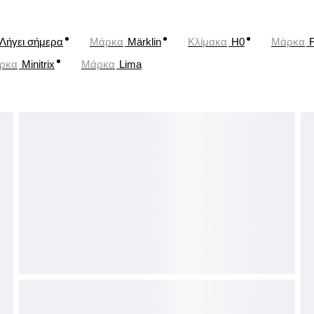
Λήγει σήμερα
Μάρκα
Märklin
Κλίμακα
H0
Μάρκα
ρκα
Minitrix
Μάρκα
Lima