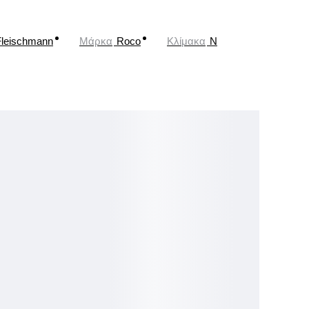
Fleischmann
Μάρκα
Roco
Κλίμακα
N