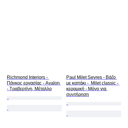
Richmond Interiors - 
Paul Milet Sevres - Βάζο 
Πάγκος εργασίας - Avalon 
με καπάκι -  Milet classic - 
- Τραβερτίνη, Μέταλλο
κεραμική - Μόνο για 
συντήρηση