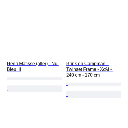
Henri Matisse (after) - Nu 
Brink en Campman - 
Bleu III
Twinset Frame - Χαλί - 
240 cm - 170 cm