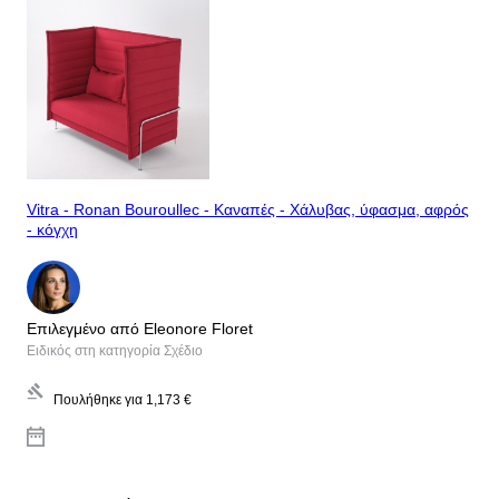
Vitra - Ronan Bouroullec - Καναπές - Χάλυβας, ύφασμα, αφρός
- κόγχη
Επιλεγμένο από Eleonore Floret
Ειδικός στη κατηγορία Σχέδιο
Πουλήθηκε για
1,173 €