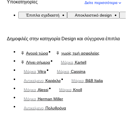
Υποκατηγορίες
Δείτε περισσότερα
Έπιπλα σχεδιαστή
Αποκλειστικό design
Δημοφιλές στην κατηγορία Design και σύγχρονα έπιπλα
Αγορά τώρα
χωρίς τιμή ασφαλείας
Λήγει σήμερα
Μάρκα
Kartell
Μάρκα
Vitra
Μάρκα
Cassina
Αντικείμενο
Καρέκλα
Μάρκα
B&B Italia
Μάρκα
Alessi
Μάρκα
Knoll
Μάρκα
Herman Miller
Αντικείμενο
Πολυθρόνα