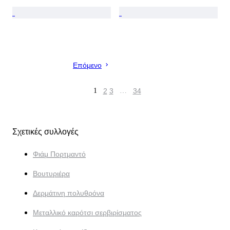
Επόμενο
1
2
3
…
34
Σχετικές συλλογές
Φιάμ Πορτμαντό
Βουτυριέρα
Δερμάτινη πολυθρόνα
Μεταλλικό καρότσι σερβιρίσματος