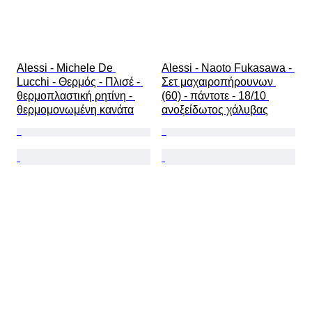
Alessi - Michele De 
Alessi - Naoto Fukasawa - 
Lucchi - Θερμός - Πλισέ - 
Σετ μαχαιροπήρουνων 
θερμοπλαστική ρητίνη - 
(60) - πάντοτε - 18/10 
θερμομονωμένη κανάτα
ανοξείδωτος χάλυβας