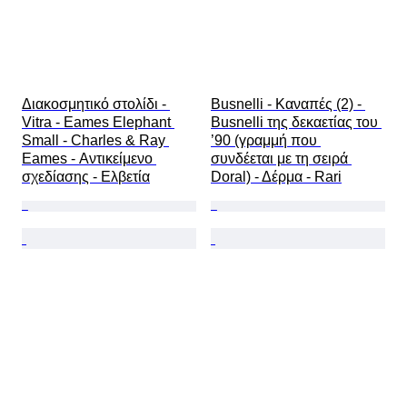
Διακοσμητικό στολίδι - 
Busnelli - Καναπές (2) - 
Vitra - Eames Elephant 
Busnelli της δεκαετίας του 
Small - Charles & Ray 
’90 (γραμμή που 
Eames - Αντικείμενο 
συνδέεται με τη σειρά 
σχεδίασης - Ελβετία
Doral) - Δέρμα - Rari