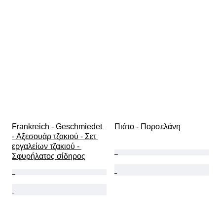
Frankreich - Geschmiedet 
Πιάτο - Πορσελάνη
- Αξεσουάρ τζακιού - Σετ 
εργαλείων τζακιού - 
Σφυρήλατος σίδηρος