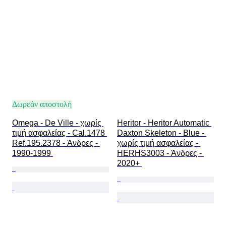
Κίνηση ρολογιού
Λουράκι ρολογιού - υλικό
Εποχή
Μοντέλο
Δωρεάν αποστολή
Omega - De Ville - χωρίς 
Heritor - Heritor Automatic 
τιμή ασφαλείας - Cal.1478 
Daxton Skeleton - Blue - 
Ref.195.2378 - Άνδρες - 
χωρίς τιμή ασφαλείας - 
1990-1999 
HERHS3003 - Άνδρες - 
2020+ 