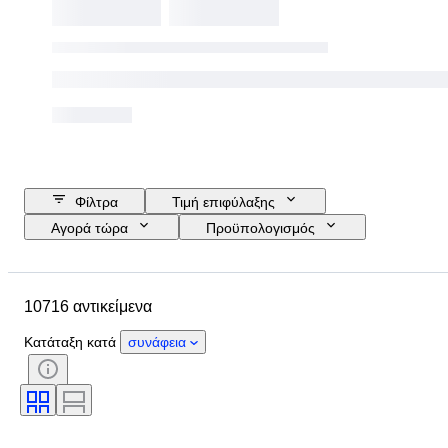
Φίλτρα
Τιμή επιφύλαξης
Αγορά τώρα
Προϋπολογισμός
Ημερομηνία λήξης
Τοποθεσία
Μάρκα
Διάμετρος θήκης
10716 αντικείμενα
Λουράκι ρολογιού - μήκος
Αντικείμενο
Country of origin
Υλικό
Κατάταξη κατά
συνάφεια
Φύλο
Κατάσταση
Έξτρα
Περίοδος
Πιστοποίηση
Θέμα
Δέσιμο
Έκδοση
Γλώσσα
Χρώμα