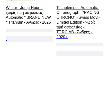
Wilbur - Jump-Hour - 
Tecnotempo - Automatic 
χωρίς τιμή ασφαλείας - 
Chronograph - "RACING 
Automatic * BRAND NEW 
CHRONO" - Swiss Movt - 
* Titanium - Άνδρες - 2025
Limited Edition - χωρίς 
τιμή ασφαλείας - 
TT.RC.AB - Άνδρες - 
2020+ 