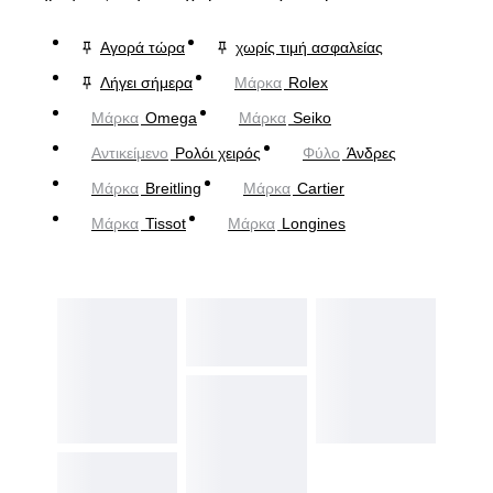
Αγορά τώρα
χωρίς τιμή ασφαλείας
Λήγει σήμερα
Μάρκα
Rolex
Μάρκα
Omega
Μάρκα
Seiko
Αντικείμενο
Ρολόι χειρός
Φύλο
Άνδρες
Μάρκα
Breitling
Μάρκα
Cartier
Μάρκα
Tissot
Μάρκα
Longines