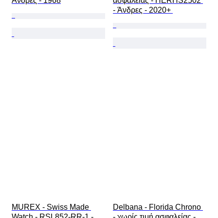
Άνδρες - 1968
ασφαλείας - HERHS2502 
- Άνδρες - 2020+ 
MUREX - Swiss Made 
Delbana - Florida Chrono 
Watch - RSL852-RR-1 - 
- χωρίς τιμή ασφαλείας - 