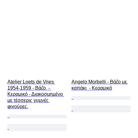
Atelier Loets de Vries 
Angelo Morbelli - Βάζο με 
1954-1959 - Βάζο  - 
καπάκι  - Κεραμικό
Κεραμικό - Διακοσμημένο 
με τέσσερις γυμνές 
φιγούρες.