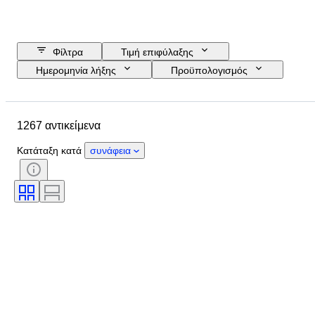
Φίλτρα
Τιμή επιφύλαξης
Ημερομηνία λήξης
Προϋπολογισμός
Τοποθεσία
Μέγεθος
Διαστάσεις
Μάρκα
1267 αντικείμενα
Αντικείμενο
Country of origin
Υλικό
Φύλο
Κατάσταση
Κατάταξη κατά
συνάφεια
Περίοδος
Πιστοποίηση
Λεπττότητα
Θέμα
Στυλ
Υπογραφή
Χρώμα
Εποχή
Decor
Καλλιτέχνης
Πωλείται από
Original/ Replica
Δημιουργός
Μοντέλο
Προέλευση