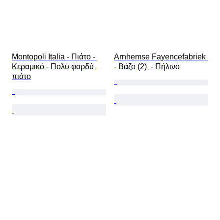
Montopoli Italia - Πιάτο - 
Arnhemse Fayencefabriek 
Κεραμικό - Πολύ φαρδύ 
- Βάζο (2)  - Πήλινο
πιάτο