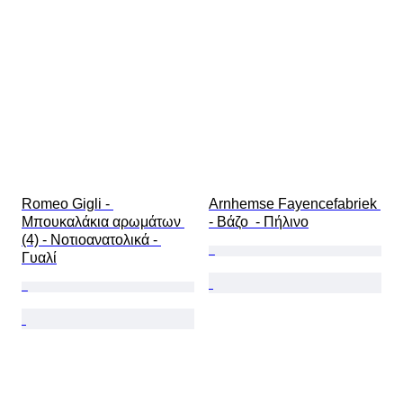
Romeo Gigli - 
Arnhemse Fayencefabriek 
Μπουκαλάκια αρωμάτων 
- Βάζο  - Πήλινο
(4) - Νοτιοανατολικά - 
Γυαλί