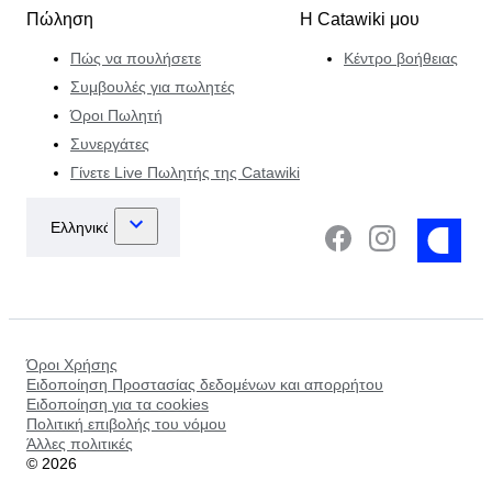
Πώληση
Η Catawiki μου
Πώς να πουλήσετε
Κέντρο βοήθειας
Συμβουλές για πωλητές
Όροι Πωλητή
Συνεργάτες
Γίνετε Live Πωλητής της Catawiki
Όροι Χρήσης
Ειδοποίηση Προστασίας δεδομένων και απορρήτου
Ειδοποίηση για τα cookies
Πολιτική επιβολής του νόμου
Άλλες πολιτικές
©
2026