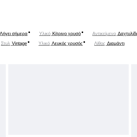
Λήγει σήμερα
Υλικό
Κίτρινο χρυσό
Αντικείμενο
Δαχτυλίδι
Στυλ
Vintage
Υλικό
Λευκός χρυσός
Λίθος
Διαμάντι