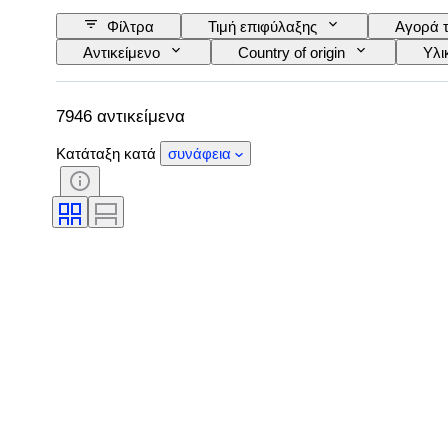
Φίλτρα
Τιμή επιφύλαξης
Αγορά 
Αντικείμενο
Country of origin
Υλι
Στυλ
Κοπή
Καθαρότητα
Διαφάνεια πολύτιμων λίθων
Treatment
7946 αντικείμενα
Φαντεζί χρωματικός τόνος
Εποχή
Κατάταξη κατά
συνάφεια