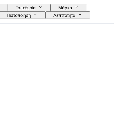
Τοποθεσία
Μάρκα
Πιστοποίηση
Λεπττότητα
ος στο αντικείμενο
Ένταση φαντεζί χρώματος