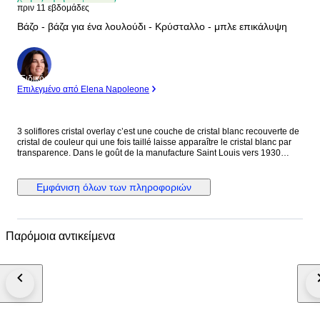
πριν 11 εβδομάδες
Βάζο - βάζα για ένα λουλούδι - Κρύσταλλο - μπλε επικάλυψη
Ειδικός
Επιλεγμένο από Elena Napoleone
3 soliflores cristal overlay c’est une couche de cristal blanc recouverte de
cristal de couleur qui une fois taillé laisse apparaître le cristal blanc par
transparence. Dans le goût de la manufacture Saint Louis vers 1930
forme de bougeoir en cristal overlay de couleur bleu modèle peu courant,
laissant apparaître un riche décor de godrons et de cupules Très bon état,
aucun éclat Diamètre à la base : 11.5 cm Hauteur : 16 cm à la base
Εμφάνιση όλων των πληροφοριών
évasée en cristal overlay de couleur bleu Très joli modèle laissant
apparaître un riche décor de godrons Très bon état, infimes éclats sur le
tour intérieur du col Diamètre à la base : 10 cm Hauteur : 14 cm de forme
sphérique en cristal overlay de couleur bleu modèle peu courant laissant
Παρόμοια αντικείμενα
apparaître un riche décor de cupules Très bon état, aucun éclat Ø : 7 cm
Hauteur : 9 cm