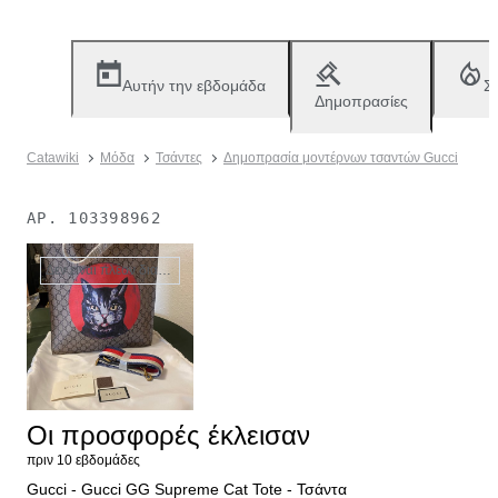
Αυτήν την εβδομάδα
Σ
Δημοπρασίες
Catawiki
Μόδα
Τσάντες
Δημοπρασία μοντέρνων τσαντών Gucci
ΑΡ.
103398962
Δεν είναι πλέον διαθέσιμο
Οι προσφορές έκλεισαν
πριν 10 εβδομάδες
Gucci - Gucci GG Supreme Cat Tote - Τσάντα