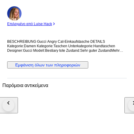
Ειδικός
Επιλεγμένο από Luise Hack
BESCHREIBUNG Gucci Angry Cat-Einkaufstasche DETAILS
Kategorie:Damen Kategorie:Taschen Unterkategorie:Handtaschen
Designer:Gucci Modell:Bestiary tote Zustand:Sehr guter ZustandMehr
anzeigen... Material:Leder Farbe:Sonstige Standort:Hong Kong bei
Verkäufer Amy Referenz:42375115 Maße Breite:36 cm Höhe:37 cm
Tiefe:8 cm
Εμφάνιση όλων των πληροφοριών
Παρόμοια αντικείμενα