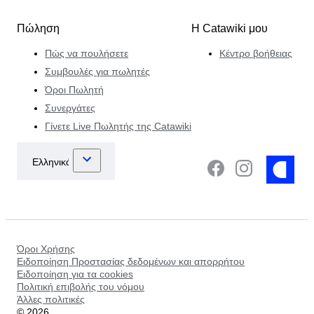
Πώληση
Η Catawiki μου
Πώς να πουλήσετε
Κέντρο βοήθειας
Συμβουλές για πωλητές
Όροι Πωλητή
Συνεργάτες
Γίνετε Live Πωλητής της Catawiki
Όροι Χρήσης
Ειδοποίηση Προστασίας δεδομένων και απορρήτου
Ειδοποίηση για τα cookies
Πολιτική επιβολής του νόμου
Άλλες πολιτικές
©
2026