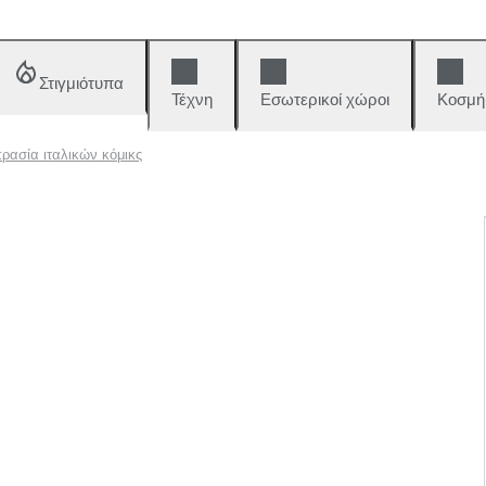
Στιγμιότυπα
Τέχνη
Εσωτερικοί χώροι
Κοσμή
ρασία ιταλικών κόμικς