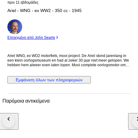
πριν 11 εβδομάδες
Ariel - WNG - ex WW2 - 350 cc - 1945
Ειδικός
Επιλεγμένο από John Searle
Ariel WNG, ex WO2 motorfiets, mooi project. De Ariel stond jarenlang in
een klein oorlogsmuseum en had al zeker 30 jaar niet meer gelopen. We
hebben hem alweer even laten lopen. Mooi complete oorlogsmotor om
klaar te maken voor reenactment of gewoon zo voor museum of deco. Als
papieren hebben we een factuur met motornummer en framenummer. Al
onze motorfietsen kunnen voor het einde van de veiling bij ons in
Εμφάνιση όλων των πληροφοριών
Grubbenvorst (NL) bekeken worden. De Ariel wordt geleverd zonder accu
en benzine. (voorwaarden transporteur).
Παρόμοια αντικείμενα