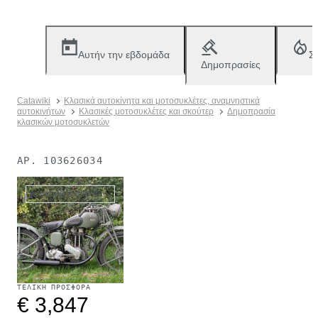
Αυτήν την εβδομάδα
Σ
Δημοπρασίες
Catawiki
Κλασικά αυτοκίνητα και μοτοσυκλέτες, αναμνηστικά
αυτοκινήτων
Κλασικές μοτοσυκλέτες και σκούτερ
Δημοπρασία
κλασικών μοτοσυκλετών
ΑΡ.
103626034
Αντικείμενα που πωλήθηκαν
ΤΕΛΙΚΉ ΠΡΟΣΦΟΡΆ
€ 3,847