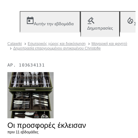
Αυτήν την εβδομάδα
Σ
Δημοπρασίες
Catawiki
Εσωτερικός χώρος και διακόσμηση
Μαγειρική και φαγητό
Δημοπρασία επαργυρωμένου αντικειμένου Christofle
ΑΡ.
103634131
Δεν είναι πλέον διαθέσιμο
Οι προσφορές έκλεισαν
πριν 11 εβδομάδες