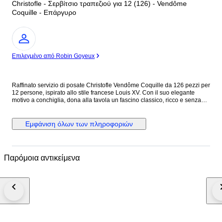
Christofle - Σερβίτσιο τραπεζιού για 12 (126) - Vendôme
Coquille - Επάργυρο
Ειδικός
Επιλεγμένο από Robin Goyeux
Raffinato servizio di posate Christofle Vendôme Coquille da 126 pezzi per
12 persone, ispirato allo stile francese Louis XV. Con il suo elegante
motivo a conchiglia, dona alla tavola un fascino classico, ricco e senza
tempo. Un modello di grande prestigio, ideale per chi desidera
un’eleganza decorativa tipicamente francese. Composizione – Servizio
per 12 (126 pezzi) Posate da tavola: • 12 Cucchiai da tavola 20.5 cm • 12
Εμφάνιση όλων των πληροφοριών
Forchette da tavola 20.5 cm • 12 Coltelli da tavola 24.5 cm • 12 Forchette
per pesce 17.5 cm • 12 Coltelli per pesce 19.5 cm • 12 Forchette da
dessert 17 cm • 12 Cucchiai da dessert 17 cm • 12 Coltelli da dessert 19.5
cm • 12 Forchette da torta 17 cm • 12 Cucchiaini da tè 13.5 cm Posate da
Παρόμοια αντικείμενα
servizio: • 1 Mestolo • 1 Forchetta per il pesce • 1 Coltello per il pesce • 1
Cucchiaio da portata • 1 Forchetta da portata • 1 Paletta da torta Il tutto
custodito in un elegante cofanetto a tre cassetti. Stato reale delle posate •
Posate originali Christofle con punzoni leggibili. • In perfetto stato vintage,
con normali e minimi segni d’uso coerenti con l’età. • Eventuale lucidatura
professionale effettuata per valorizzare la brillantezza, senza alterare i
punzoni. • Nessuna deformazione strutturale: le posate sono
perfettamente funzionali e pronte all’uso. Conservazione & Protezione •
Consegniamo ogni set nelle stesse condizioni impeccabili in cui noi