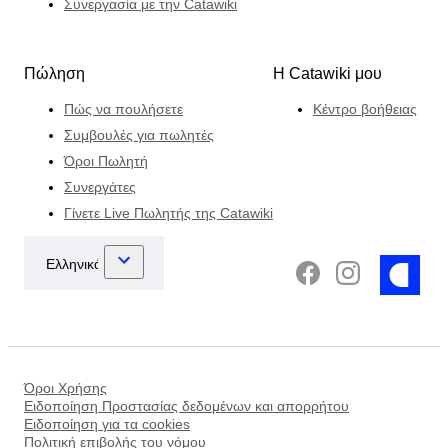
Συνεργασία με την Catawiki
Πώληση
Η Catawiki μου
Πώς να πουλήσετε
Κέντρο βοήθειας
Συμβουλές για πωλητές
Όροι Πωλητή
Συνεργάτες
Γίνετε Live Πωλητής της Catawiki
Όροι Χρήσης
Ειδοποίηση Προστασίας δεδομένων και απορρήτου
Ειδοποίηση για τα cookies
Πολιτική επιβολής του νόμου