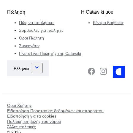
Πώληση
Η Catawiki μου
Πώς να πουλήσετε
Κέντρο βοήθειας
Συμβουλές για πωλητές
Όροι Πωλητή
Συνεργάτες
Γίνετε Live Πωλητής της Catawiki
Όροι Χρήσης
Ειδοποίηση Προστασίας δεδομένων και απορρήτου
Ειδοποίηση για τα cookies
Πολιτική επιβολής του νόμου
Άλλες πολιτικές
©
2026