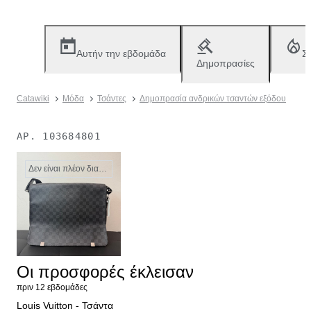
Αυτήν την εβδομάδα
Σ
Δημοπρασίες
Catawiki
Μόδα
Τσάντες
Δημοπρασία ανδρικών τσαντών εξόδου
ΑΡ.
103684801
Δεν είναι πλέον διαθέσιμο
Οι προσφορές έκλεισαν
πριν 12 εβδομάδες
Louis Vuitton - Τσάντα